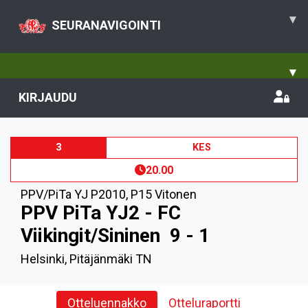
▾
SEURANAVIGOINTI
▾
KIRJAUDU
3
KES
20.00
PPV/PiTa YJ P2010
,
P15 Vitonen
PPV PiTa YJ2 - FC
Viikingit/Sininen
9 - 1
Helsinki, Pitäjänmäki TN
Otteluennakko
Otteluraportti