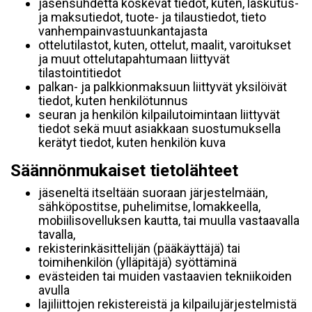
jäsensuhdetta koskevat tiedot, kuten, laskutus-
ja maksutiedot, tuote- ja tilaustiedot, tieto
vanhempainvastuunkantajasta
ottelutilastot, kuten, ottelut, maalit, varoitukset
ja muut ottelutapahtumaan liittyvät
tilastointitiedot
palkan- ja palkkionmaksuun liittyvät yksilöivät
tiedot, kuten henkilötunnus
seuran ja henkilön kilpailutoimintaan liittyvät
tiedot sekä muut asiakkaan suostumuksella
kerätyt tiedot, kuten henkilön kuva
Säännönmukaiset tietolähteet
jäseneltä itseltään suoraan järjestelmään,
sähköpostitse, puhelimitse, lomakkeella,
mobiilisovelluksen kautta, tai muulla vastaavalla
tavalla,
rekisterinkäsittelijän (pääkäyttäjä) tai
toimihenkilön (ylläpitäjä) syöttäminä
evästeiden tai muiden vastaavien tekniikoiden
avulla
lajiliittojen rekistereistä ja kilpailujärjestelmistä