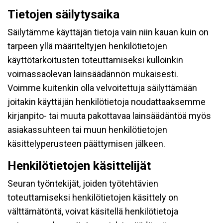
Tietojen säilytysaika
Säilytämme käyttäjän tietoja vain niin kauan kuin on
tarpeen yllä määriteltyjen henkilötietojen
käyttötarkoitusten toteuttamiseksi kulloinkin
voimassaolevan lainsäädännön mukaisesti.
Voimme kuitenkin olla velvoitettuja säilyttämään
joitakin käyttäjän henkilötietoja noudattaaksemme
kirjanpito- tai muuta pakottavaa lainsäädäntöä myös
asiakassuhteen tai muun henkilötietojen
käsittelyperusteen päättymisen jälkeen.
Henkilötietojen käsittelijät
Seuran työntekijät, joiden työtehtävien
toteuttamiseksi henkilötietojen käsittely on
välttämätöntä, voivat käsitellä henkilötietoja