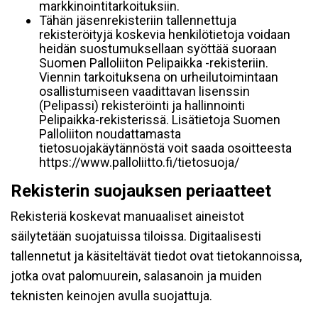
markkinointitarkoituksiin.
Tähän jäsenrekisteriin tallennettuja
rekisteröityjä koskevia henkilötietoja voidaan
heidän suostumuksellaan syöttää suoraan
Suomen Palloliiton Pelipaikka -rekisteriin.
Viennin tarkoituksena on urheilutoimintaan
osallistumiseen vaadittavan lisenssin
(Pelipassi) rekisteröinti ja hallinnointi
Pelipaikka-rekisterissä. Lisätietoja Suomen
Palloliiton noudattamasta
tietosuojakäytännöstä voit saada osoitteesta
https://www.palloliitto.fi/tietosuoja/
Rekisterin suojauksen periaatteet
Rekisteriä koskevat manuaaliset aineistot
säilytetään suojatuissa tiloissa. Digitaalisesti
tallennetut ja käsiteltävät tiedot ovat tietokannoissa,
jotka ovat palomuurein, salasanoin ja muiden
teknisten keinojen avulla suojattuja.