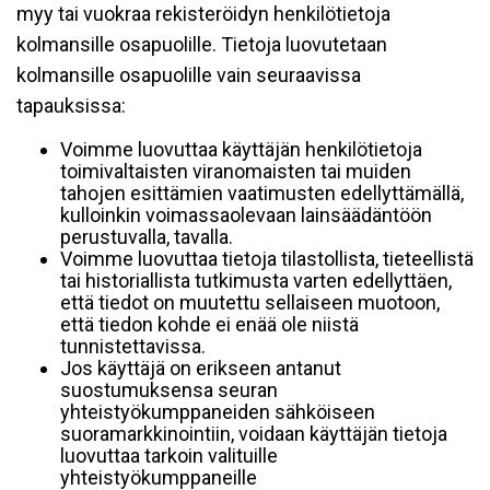
myy tai vuokraa rekisteröidyn henkilötietoja
kolmansille osapuolille. Tietoja luovutetaan
kolmansille osapuolille vain seuraavissa
tapauksissa:
Voimme luovuttaa käyttäjän henkilötietoja
toimivaltaisten viranomaisten tai muiden
tahojen esittämien vaatimusten edellyttämällä,
kulloinkin voimassaolevaan lainsäädäntöön
perustuvalla, tavalla.
Voimme luovuttaa tietoja tilastollista, tieteellistä
tai historiallista tutkimusta varten edellyttäen,
että tiedot on muutettu sellaiseen muotoon,
että tiedon kohde ei enää ole niistä
tunnistettavissa.
Jos käyttäjä on erikseen antanut
suostumuksensa seuran
yhteistyökumppaneiden sähköiseen
suoramarkkinointiin, voidaan käyttäjän tietoja
luovuttaa tarkoin valituille
yhteistyökumppaneille