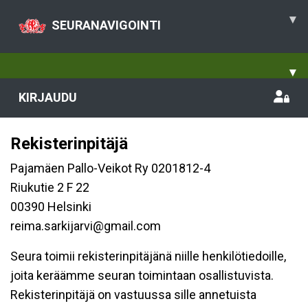
▾
SEURANAVIGOINTI
▾
KIRJAUDU
Rekisterinpitäjä
Pajamäen Pallo-Veikot Ry 0201812-4
Riukutie 2 F 22
00390 Helsinki
reima.sarkijarvi@gmail.com
Seura toimii rekisterinpitäjänä niille henkilötiedoille,
joita keräämme seuran toimintaan osallistuvista.
Rekisterinpitäjä on vastuussa sille annetuista