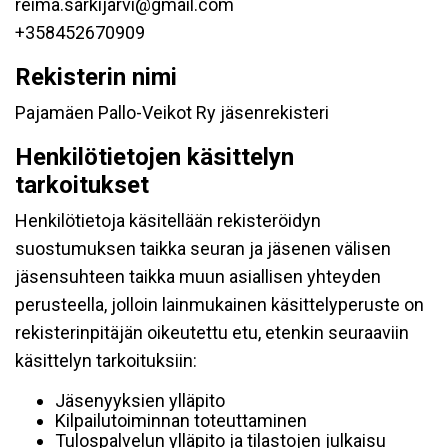
reima.sarkijarvi@gmail.com
+358452670909
Rekisterin nimi
Pajamäen Pallo-Veikot Ry jäsenrekisteri
Henkilötietojen käsittelyn
tarkoitukset
Henkilötietoja käsitellään rekisteröidyn
suostumuksen taikka seuran ja jäsenen välisen
jäsensuhteen taikka muun asiallisen yhteyden
perusteella, jolloin lainmukainen käsittelyperuste on
rekisterinpitäjän oikeutettu etu, etenkin seuraaviin
käsittelyn tarkoituksiin:
Jäsenyyksien ylläpito
Kilpailutoiminnan toteuttaminen
Tulospalvelun ylläpito ja tilastojen julkaisu