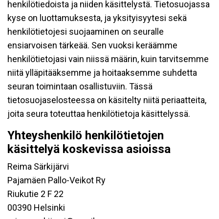
henkilötiedoista ja niiden käsittelystä. Tietosuojassa
kyse on luottamuksesta, ja yksityisyytesi sekä
henkilötietojesi suojaaminen on seuralle
ensiarvoisen tärkeää. Sen vuoksi keräämme
henkilötietojasi vain niissä määrin, kuin tarvitsemme
niitä ylläpitääksemme ja hoitaaksemme suhdetta
seuran toimintaan osallistuviin. Tässä
tietosuojaselosteessa on käsitelty niitä periaatteita,
joita seura toteuttaa henkilötietoja käsittelyssä.
Yhteyshenkilö henkilötietojen
käsittelyä koskevissa asioissa
Reima Särkijärvi
Pajamäen Pallo-Veikot Ry
Riukutie 2 F 22
00390 Helsinki