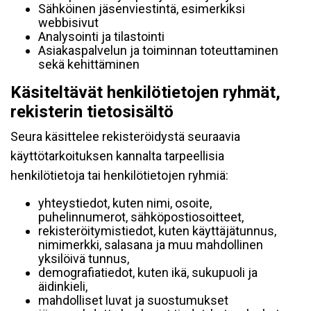
Sähköinen jäsenviestintä, esimerkiksi
webbisivut
Analysointi ja tilastointi
Asiakaspalvelun ja toiminnan toteuttaminen
sekä kehittäminen
Käsiteltävät henkilötietojen ryhmät,
rekisterin tietosisältö
Seura käsittelee rekisteröidystä seuraavia
käyttötarkoituksen kannalta tarpeellisia
henkilötietoja tai henkilötietojen ryhmiä:
yhteystiedot, kuten nimi, osoite,
puhelinnumerot, sähköpostiosoitteet,
rekisteröitymistiedot, kuten käyttäjätunnus,
nimimerkki, salasana ja muu mahdollinen
yksilöivä tunnus,
demografiatiedot, kuten ikä, sukupuoli ja
äidinkieli,
mahdolliset luvat ja suostumukset