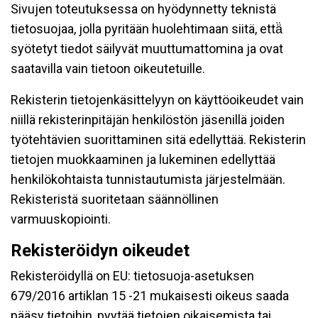
Sivujen toteutuksessa on hyödynnetty teknistä
tietosuojaa, jolla pyritään huolehtimaan siitä, että̈
syötetyt tiedot säilyvät muuttumattomina ja ovat
saatavilla vain tietoon oikeutetuille.
Rekisterin tietojenkäsittelyyn on käyttöoikeudet vain
niillä rekisterinpitäjän henkilöstön jäsenillä joiden
työtehtävien suorittaminen sitä edellyttää. Rekisterin
tietojen muokkaaminen ja lukeminen edellyttää
henkilökohtaista tunnistautumista järjestelmään.
Rekisteristä suoritetaan säännöllinen
varmuuskopiointi.
Rekisteröidyn oikeudet
Rekisteröidyllä on EU: tietosuoja-asetuksen
679/2016 artiklan 15 -21 mukaisesti oikeus saada
pääsy tietoihin, pyytää tietojen oikaisemista tai