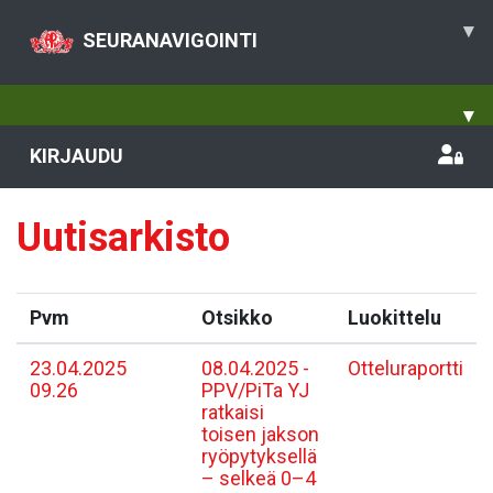
▾
SEURANAVIGOINTI
▾
KIRJAUDU
Uutisarkisto
Pvm
Otsikko
Luokittelu
23.04.2025
08.04.2025 -
Otteluraportti
09.26
PPV/PiTa YJ
ratkaisi
toisen jakson
ryöpytyksellä
– selkeä 0–4