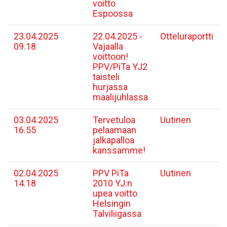
voitto
Espoossa
23.04.2025
22.04.2025 -
Otteluraportti
09.18
Vajaalla
voittoon!
PPV/PiTa YJ2
taisteli
hurjassa
maalijuhlassa
03.04.2025
​Tervetuloa
Uutinen
16.55
pelaamaan
jalkapalloa
kanssamme!
02.04.2025
PPV PiTa
Uutinen
14.18
2010 YJ:n
upea voitto
Helsingin
Talviliigassa