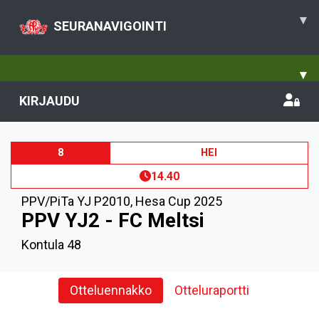
▾
SEURANAVIGOINTI
▾
KIRJAUDU
8
HEI
14.40
PPV/PiTa YJ P2010
,
Hesa Cup 2025
PPV YJ2 - FC Meltsi
Kontula 48
Otteluennakko
Otteluraportti