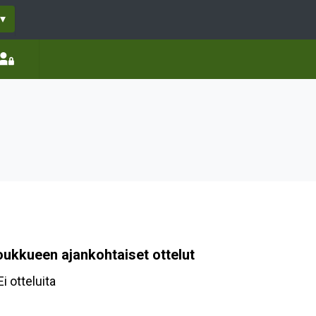
▾
oukkueen ajankohtaiset ottelut
Ei otteluita