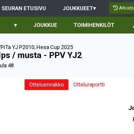
Arkisto
SEURAN ETUSIVU
JOUKKUEET
▾
▾
JOUKKUE
TOIMIHENKILÖT
PiTa YJ P2010
,
Hesa Cup 2025
lps / musta - PPV YJ2
ula 48
Otteluennakko
Otteluraportti
J