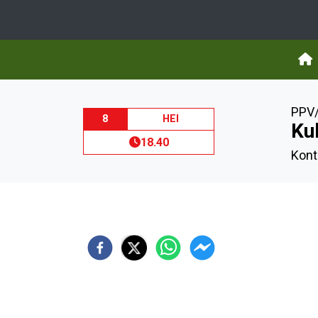
PPV/
8
HEI
Ku
18.40
Kont