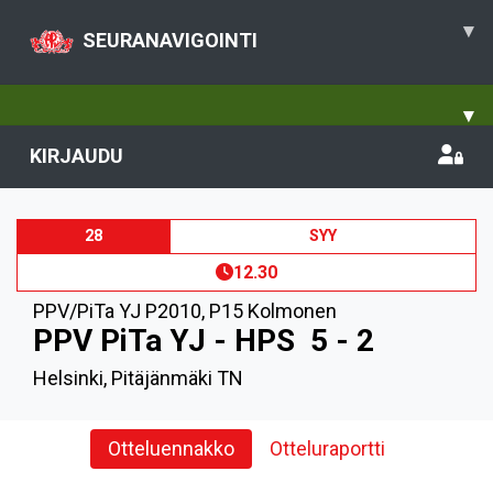
▾
SEURANAVIGOINTI
▾
KIRJAUDU
28
SYY
12.30
PPV/PiTa YJ P2010
,
P15 Kolmonen
PPV PiTa YJ - HPS
5 - 2
Helsinki, Pitäjänmäki TN
Otteluennakko
Otteluraportti