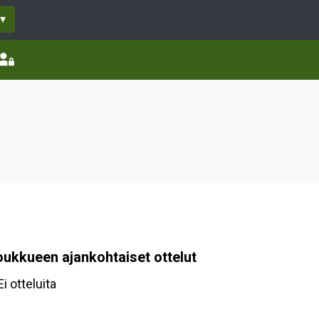
▾
oukkueen ajankohtaiset ottelut
Ei otteluita