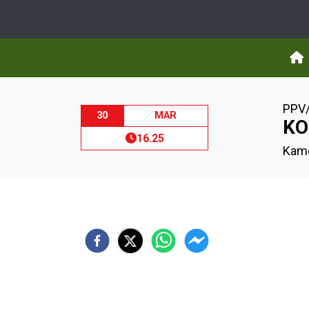
PPV/
30
MAR
KO
16.25
Kame