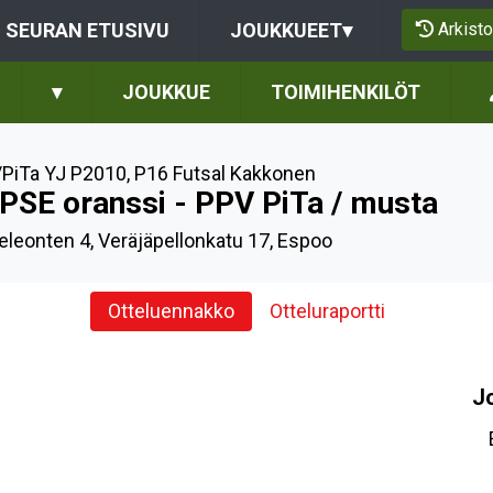
Arkisto
SEURAN ETUSIVU
JOUKKUEET
▾
▾
JOUKKUE
TOIMIHENKILÖT
PiTa YJ P2010
,
P16 Futsal Kakkonen
PSE oranssi - PPV PiTa / musta
leonten 4, Veräjäpellonkatu 17, Espoo
Otteluennakko
Otteluraportti
J