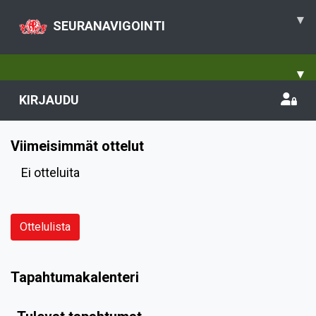
▾
SEURANAVIGOINTI
▾
KIRJAUDU
Viimeisimmät ottelut
Ei otteluita
Ottelulista
Tapahtumakalenteri