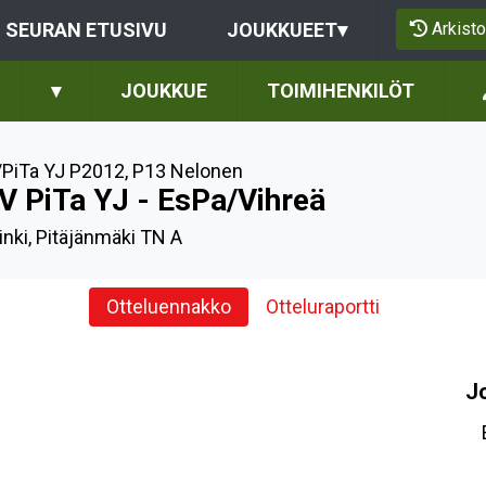
Arkisto
SEURAN ETUSIVU
JOUKKUEET
▾
▾
JOUKKUE
TOIMIHENKILÖT
PiTa YJ P2012
,
P13 Nelonen
V PiTa YJ - EsPa/Vihreä
inki, Pitäjänmäki TN A
Otteluennakko
Otteluraportti
J