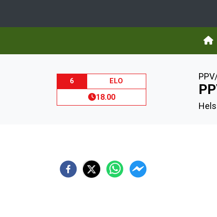
PPV/
6
ELO
PP
18.00
Hels