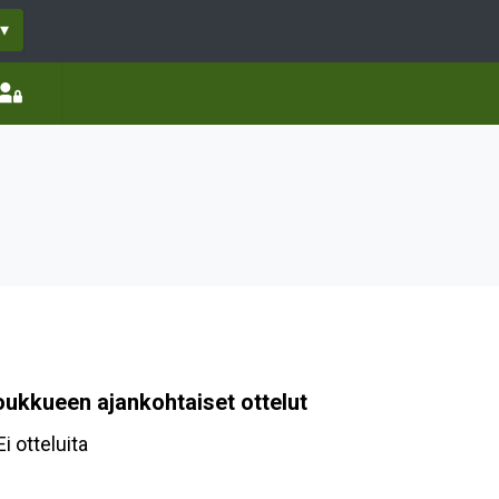
▾
oukkueen ajankohtaiset ottelut
Ei otteluita