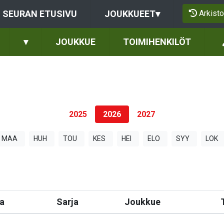
Arkisto
SEURAN ETUSIVU
JOUKKUEET
▾
▾
JOUKKUE
TOIMIHENKILÖT
2025
2026
2027
MAA
HUH
TOU
KES
HEI
ELO
SYY
LOK
a
Sarja
Joukkue