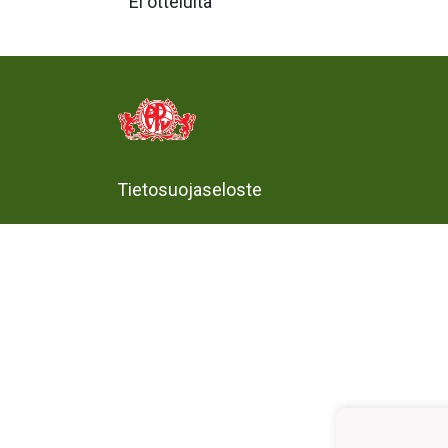
Ei otteluita
Tietosuojaseloste