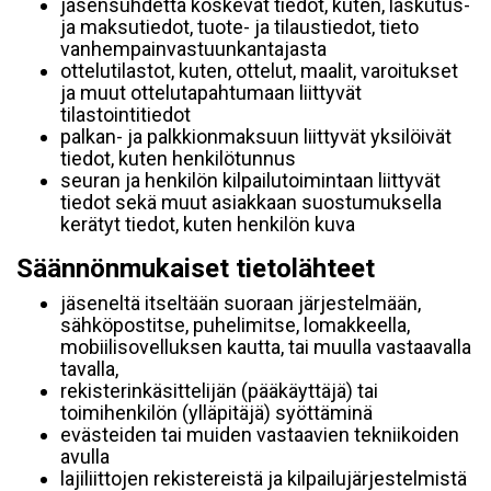
jäsensuhdetta koskevat tiedot, kuten, laskutus-
ja maksutiedot, tuote- ja tilaustiedot, tieto
vanhempainvastuunkantajasta
ottelutilastot, kuten, ottelut, maalit, varoitukset
ja muut ottelutapahtumaan liittyvät
tilastointitiedot
palkan- ja palkkionmaksuun liittyvät yksilöivät
tiedot, kuten henkilötunnus
seuran ja henkilön kilpailutoimintaan liittyvät
tiedot sekä muut asiakkaan suostumuksella
kerätyt tiedot, kuten henkilön kuva
Säännönmukaiset tietolähteet
jäseneltä itseltään suoraan järjestelmään,
sähköpostitse, puhelimitse, lomakkeella,
mobiilisovelluksen kautta, tai muulla vastaavalla
tavalla,
rekisterinkäsittelijän (pääkäyttäjä) tai
toimihenkilön (ylläpitäjä) syöttäminä
evästeiden tai muiden vastaavien tekniikoiden
avulla
lajiliittojen rekistereistä ja kilpailujärjestelmistä