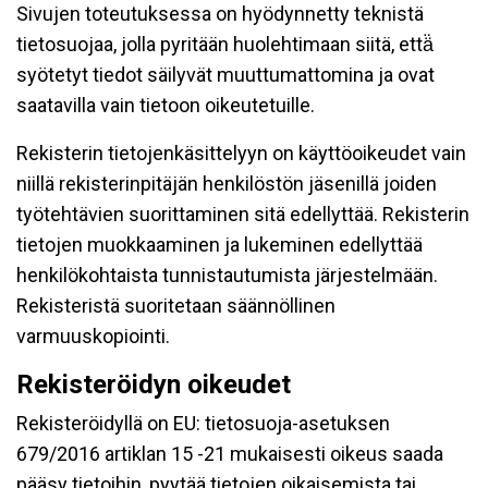
Sivujen toteutuksessa on hyödynnetty teknistä
tietosuojaa, jolla pyritään huolehtimaan siitä, että̈
syötetyt tiedot säilyvät muuttumattomina ja ovat
saatavilla vain tietoon oikeutetuille.
Rekisterin tietojenkäsittelyyn on käyttöoikeudet vain
niillä rekisterinpitäjän henkilöstön jäsenillä joiden
työtehtävien suorittaminen sitä edellyttää. Rekisterin
tietojen muokkaaminen ja lukeminen edellyttää
henkilökohtaista tunnistautumista järjestelmään.
Rekisteristä suoritetaan säännöllinen
varmuuskopiointi.
Rekisteröidyn oikeudet
Rekisteröidyllä on EU: tietosuoja-asetuksen
679/2016 artiklan 15 -21 mukaisesti oikeus saada
pääsy tietoihin, pyytää tietojen oikaisemista tai