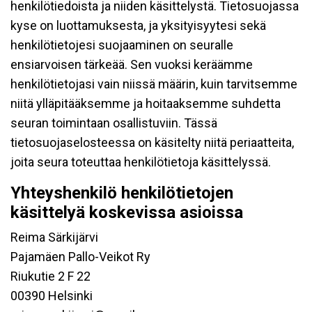
henkilötiedoista ja niiden käsittelystä. Tietosuojassa
kyse on luottamuksesta, ja yksityisyytesi sekä
henkilötietojesi suojaaminen on seuralle
ensiarvoisen tärkeää. Sen vuoksi keräämme
henkilötietojasi vain niissä määrin, kuin tarvitsemme
niitä ylläpitääksemme ja hoitaaksemme suhdetta
seuran toimintaan osallistuviin. Tässä
tietosuojaselosteessa on käsitelty niitä periaatteita,
joita seura toteuttaa henkilötietoja käsittelyssä.
Yhteyshenkilö henkilötietojen
käsittelyä koskevissa asioissa
Reima Särkijärvi
Pajamäen Pallo-Veikot Ry
Riukutie 2 F 22
00390 Helsinki