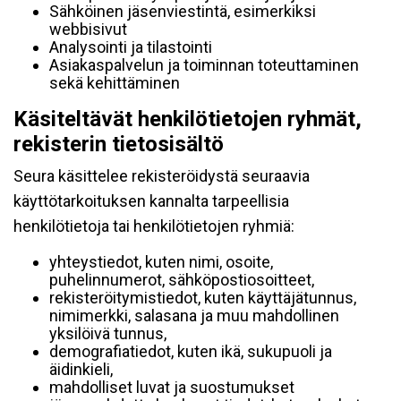
Sähköinen jäsenviestintä, esimerkiksi
webbisivut
Analysointi ja tilastointi
Asiakaspalvelun ja toiminnan toteuttaminen
sekä kehittäminen
Käsiteltävät henkilötietojen ryhmät,
rekisterin tietosisältö
Seura käsittelee rekisteröidystä seuraavia
käyttötarkoituksen kannalta tarpeellisia
henkilötietoja tai henkilötietojen ryhmiä:
yhteystiedot, kuten nimi, osoite,
puhelinnumerot, sähköpostiosoitteet,
rekisteröitymistiedot, kuten käyttäjätunnus,
nimimerkki, salasana ja muu mahdollinen
yksilöivä tunnus,
demografiatiedot, kuten ikä, sukupuoli ja
äidinkieli,
mahdolliset luvat ja suostumukset