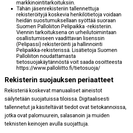
markkinointitarkoituksiin.
Tähän jäsenrekisteriin tallennettuja
rekisteröityjä koskevia henkilötietoja voidaan
heidän suostumuksellaan syöttää suoraan
Suomen Palloliiton Pelipaikka -rekisteriin.
Viennin tarkoituksena on urheilutoimintaan
osallistumiseen vaadittavan lisenssin
(Pelipassi) rekisteröinti ja hallinnointi
Pelipaikka-rekisterissä. Lisätietoja Suomen
Palloliiton noudattamasta
tietosuojakäytännöstä voit saada osoitteesta
https://www.palloliitto.fi/tietosuoja/
Rekisterin suojauksen periaatteet
Rekisteriä koskevat manuaaliset aineistot
säilytetään suojatuissa tiloissa. Digitaalisesti
tallennetut ja käsiteltävät tiedot ovat tietokannoissa,
jotka ovat palomuurein, salasanoin ja muiden
teknisten keinojen avulla suojattuja.