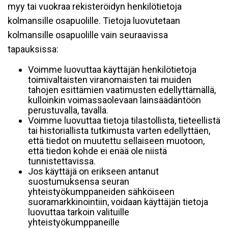
myy tai vuokraa rekisteröidyn henkilötietoja
kolmansille osapuolille. Tietoja luovutetaan
kolmansille osapuolille vain seuraavissa
tapauksissa:
Voimme luovuttaa käyttäjän henkilötietoja
toimivaltaisten viranomaisten tai muiden
tahojen esittämien vaatimusten edellyttämällä,
kulloinkin voimassaolevaan lainsäädäntöön
perustuvalla, tavalla.
Voimme luovuttaa tietoja tilastollista, tieteellistä
tai historiallista tutkimusta varten edellyttäen,
että tiedot on muutettu sellaiseen muotoon,
että tiedon kohde ei enää ole niistä
tunnistettavissa.
Jos käyttäjä on erikseen antanut
suostumuksensa seuran
yhteistyökumppaneiden sähköiseen
suoramarkkinointiin, voidaan käyttäjän tietoja
luovuttaa tarkoin valituille
yhteistyökumppaneille