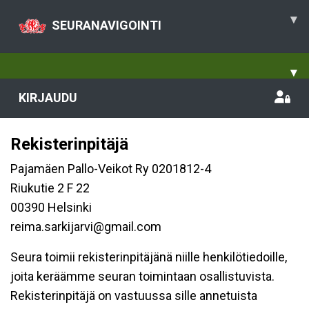
▾
SEURANAVIGOINTI
▾
KIRJAUDU
Rekisterinpitäjä
Pajamäen Pallo-Veikot Ry 0201812-4
Riukutie 2 F 22
00390 Helsinki
reima.sarkijarvi@gmail.com
Seura toimii rekisterinpitäjänä niille henkilötiedoille,
joita keräämme seuran toimintaan osallistuvista.
Rekisterinpitäjä on vastuussa sille annetuista