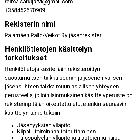
reima.sarkijarvi@gmail.com
+358452670909
Rekisterin nimi
Pajamäen Pallo-Veikot Ry jäsenrekisteri
Henkilötietojen käsittelyn
tarkoitukset
Henkilötietoja käsitellään rekisteröidyn
suostumuksen taikka seuran ja jäsenen välisen
jäsensuhteen taikka muun asiallisen yhteyden
perusteella, jolloin lainmukainen käsittelyperuste on
rekisterinpitäjän oikeutettu etu, etenkin seuraaviin
käsittelyn tarkoituksiin:
Jäsenyyksien ylläpito
Kilpailutoiminnan toteuttaminen
Tulospalvelun ylläpito ja tilastojen julkaisu