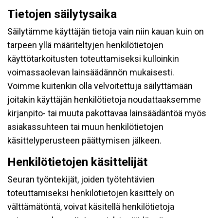
Tietojen säilytysaika
Säilytämme käyttäjän tietoja vain niin kauan kuin on
tarpeen yllä määriteltyjen henkilötietojen
käyttötarkoitusten toteuttamiseksi kulloinkin
voimassaolevan lainsäädännön mukaisesti.
Voimme kuitenkin olla velvoitettuja säilyttämään
joitakin käyttäjän henkilötietoja noudattaaksemme
kirjanpito- tai muuta pakottavaa lainsäädäntöä myös
asiakassuhteen tai muun henkilötietojen
käsittelyperusteen päättymisen jälkeen.
Henkilötietojen käsittelijät
Seuran työntekijät, joiden työtehtävien
toteuttamiseksi henkilötietojen käsittely on
välttämätöntä, voivat käsitellä henkilötietoja