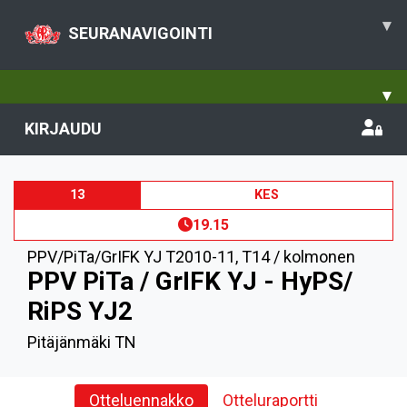
▾
SEURANAVIGOINTI
▾
KIRJAUDU
13
KES
19.15
PPV/PiTa/GrIFK YJ T2010-11
,
T14 / kolmonen
PPV PiTa / GrIFK YJ - HyPS/
RiPS YJ2
Pitäjänmäki TN
Otteluennakko
Otteluraportti