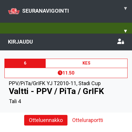
▾
SEURANAVIGOINTI
▾
KIRJAUDU
6
KES
11.50
PPV/PiTa/GrIFK YJ T2010-11
,
Stadi Cup
Valtti - PPV / PiTa / GrIFK
Tali 4
Otteluennakko
Otteluraportti