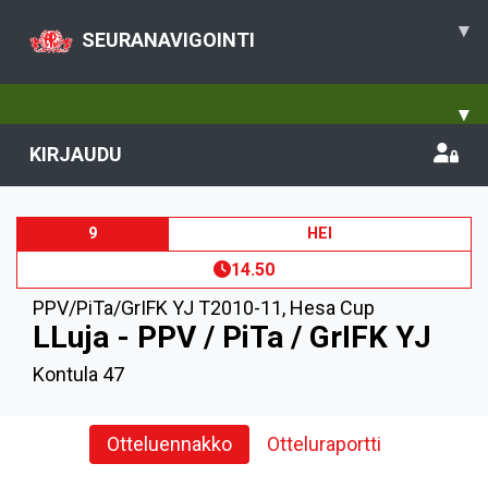
▾
SEURANAVIGOINTI
▾
KIRJAUDU
9
HEI
14.50
PPV/PiTa/GrIFK YJ T2010-11
,
Hesa Cup
LLuja - PPV / PiTa / GrIFK YJ
Kontula 47
Otteluennakko
Otteluraportti