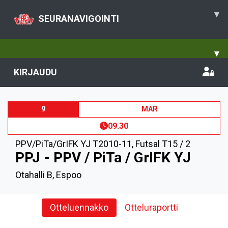
▾
SEURANAVIGOINTI
▾
KIRJAUDU
9
MAR
09.30
PPV/PiTa/GrIFK YJ T2010-11
,
Futsal T15 / 2
PPJ - PPV / PiTa / GrIFK YJ
Otahalli B, Espoo
Otteluennakko
Otteluraportti