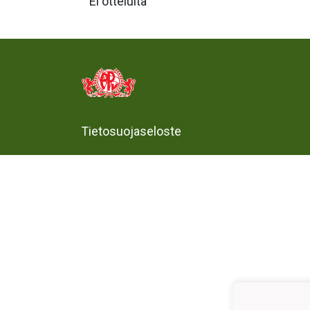
Ei otteluita
Tietosuojaseloste