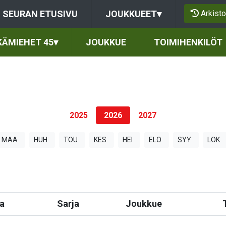
Arkisto
SEURAN ETUSIVU
JOUKKUEET
▾
KÄMIEHET 45
▾
JOUKKUE
TOIMIHENKILÖT
2025
2026
2027
MAA
HUH
TOU
KES
HEI
ELO
SYY
LOK
a
Sarja
Joukkue