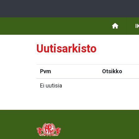
I
Uutisarkisto
Pvm
Otsikko
Ei uutisia