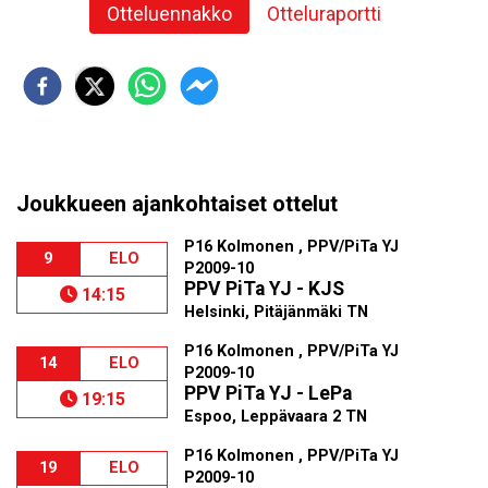
Otteluennakko
Otteluraportti
Joukkueen ajankohtaiset ottelut
P16 Kolmonen , PPV/PiTa YJ
9
ELO
P2009-10
PPV PiTa YJ - KJS
14:15
Helsinki, Pitäjänmäki TN
P16 Kolmonen , PPV/PiTa YJ
14
ELO
P2009-10
PPV PiTa YJ - LePa
19:15
Espoo, Leppävaara 2 TN
P16 Kolmonen , PPV/PiTa YJ
19
ELO
P2009-10