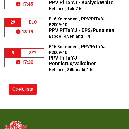
PPV PiTa YJ - Kasiysi/White
17:45
Helsinki, Tali 2 N
P16 Kolmonen , PPV/PiTa YJ
29
ELO
P2009-10
PPV PiTa YJ - EPS/Punainen
18:15
Espoo, Kivenlahti TN
P16 Kolmonen , PPV/PiTa YJ
P2009-10
3
SYY
PPV PiTa YJ -
17:30
Ponnistus/valkoinen
Helsinki, Siltamäki 1 N
Ottelulista