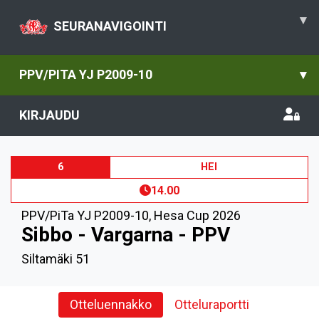
▾
SEURANAVIGOINTI
PPV/PITA YJ P2009-10
▾
KIRJAUDU
6
HEI
14.00
PPV/PiTa YJ P2009-10
,
Hesa Cup 2026
Sibbo - Vargarna - PPV
Siltamäki 51
Otteluennakko
Otteluraportti