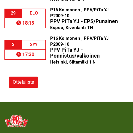
P16 Kolmonen , PPV/PiTa YJ
29
ELO
P2009-10
PPV PiTa YJ - EPS/Punainen
18:15
Espoo, Kivenlahti TN
P16 Kolmonen , PPV/PiTa YJ
P2009-10
3
SYY
PPV PiTa YJ -
17:30
Ponnistus/valkoinen
Helsinki, Siltamäki 1 N
Ottelulista