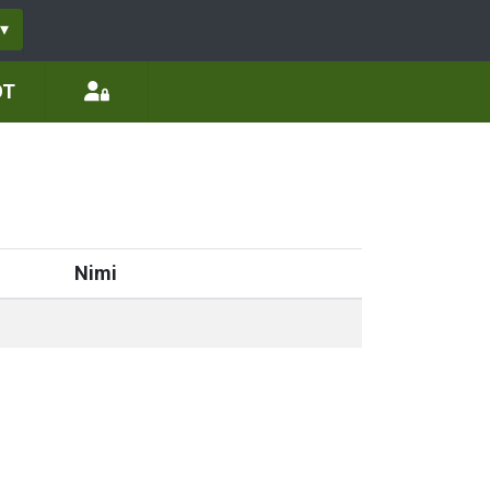
▾
ÖT
Nimi