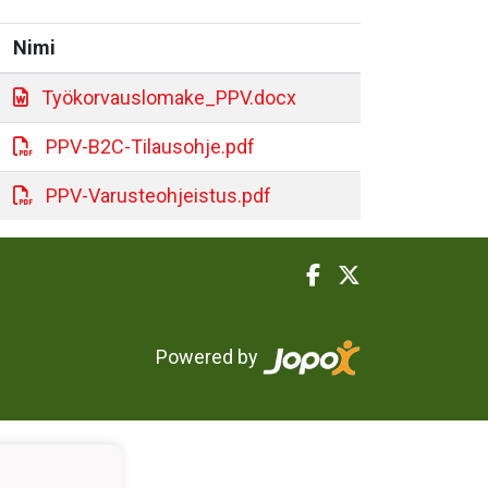
Nimi
Työkorvauslomake_PPV.docx
PPV-B2C-Tilausohje.pdf
PPV-Varusteohjeistus.pdf
Powered by