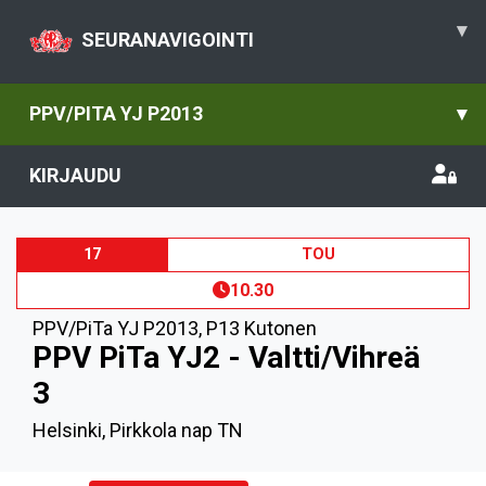
▾
SEURANAVIGOINTI
PPV/PITA YJ P2013
▾
KIRJAUDU
17
TOU
10.30
PPV/PiTa YJ P2013
,
P13 Kutonen
PPV PiTa YJ2 - Valtti/Vihreä
3
Helsinki, Pirkkola nap TN