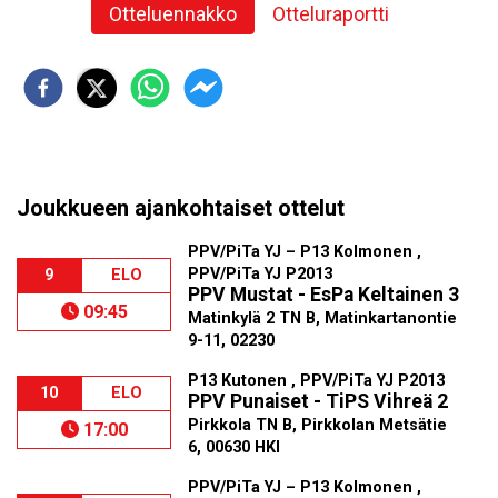
Otteluennakko
Otteluraportti
Joukkueen ajankohtaiset ottelut
PPV/PiTa YJ – P13 Kolmonen ,
PPV/PiTa YJ P2013
9
ELO
PPV Mustat - EsPa Keltainen 3
09:45
Matinkylä 2 TN B, Matinkartanontie
9-11, 02230
P13 Kutonen , PPV/PiTa YJ P2013
10
ELO
PPV Punaiset - TiPS Vihreä 2
Pirkkola TN B, Pirkkolan Metsätie
17:00
6, 00630 HKI
PPV/PiTa YJ – P13 Kolmonen ,