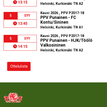
13:15
Helsinki, Kurkimäki TN A2
Kausi 2026 , PPV P2017-18
5
SYY
PPV Punainen - FC
Kontu/Sininen
13:45
Helsinki, Kurkimäki TN A1
Kausi 2026 , PPV P2017-18
5
SYY
PPV Punainen - HJK/Töölö
Valkosininen
14:15
Helsinki, Kurkimäki TN A2
Ottelulista