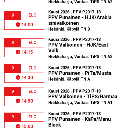
Hiekkaharju, Vantaa. TiPS TN A2
Kausi 2026 , PPV P2017-18
9
ELO
PPV Punainen - HJK/Arabia
sinivalkoinen
14:00
Helsinki, Käpylä TN B
Kausi 2026 , PPV P2017-18
9
ELO
PPV Valkoinen - HJK/East
Valk
14:15
Hiekkaharju, Vantaa. TiPS TN A2
Kausi 2026 , PPV P2017-18
9
ELO
PPV Punainen - PiTa/Musta
14:30
Helsinki, Käpylä TN A
Kausi 2026 , PPV P2017-18
9
ELO
PPV Valkoinen - TiPS/Harmaa
14:50
Hiekkaharju, Vantaa. TiPS TN A1
Kausi 2026 , PPV P2017-18
9
ELO
PPV Punainen - KäPa/Manu
Black
15:00