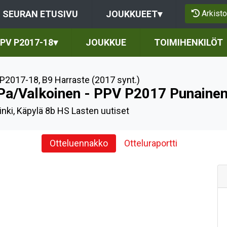
Arkisto
SEURAN ETUSIVU
JOUKKUEET
▾
PV P2017-18
▾
JOUKKUE
TOIMIHENKILÖT
P2017-18
,
B9 Harraste (2017 synt.)
Pa/Valkoinen - PPV P2017 Punaine
inki, Käpylä 8b HS Lasten uutiset
Otteluennakko
Otteluraportti