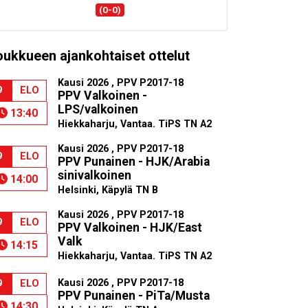
(0-0)
oukkueen ajankohtaiset ottelut
Kausi 2026 , PPV P2017-18
9
ELO
PPV Valkoinen -
LPS/valkoinen
13:40
Hiekkaharju, Vantaa. TiPS TN A2
Kausi 2026 , PPV P2017-18
9
ELO
PPV Punainen - HJK/Arabia
sinivalkoinen
14:00
Helsinki, Käpylä TN B
Kausi 2026 , PPV P2017-18
9
ELO
PPV Valkoinen - HJK/East
Valk
14:15
Hiekkaharju, Vantaa. TiPS TN A2
Kausi 2026 , PPV P2017-18
9
ELO
PPV Punainen - PiTa/Musta
14:30