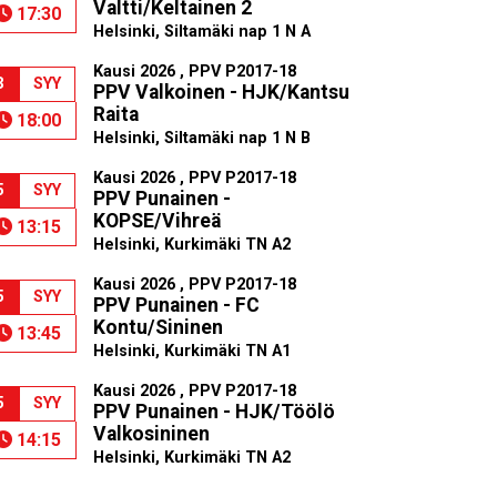
Valtti/Keltainen 2
17:30
Helsinki, Siltamäki nap 1 N A
Kausi 2026 , PPV P2017-18
3
SYY
PPV Valkoinen - HJK/Kantsu
Raita
18:00
Helsinki, Siltamäki nap 1 N B
Kausi 2026 , PPV P2017-18
5
SYY
PPV Punainen -
KOPSE/Vihreä
13:15
Helsinki, Kurkimäki TN A2
Kausi 2026 , PPV P2017-18
5
SYY
PPV Punainen - FC
Kontu/Sininen
13:45
Helsinki, Kurkimäki TN A1
Kausi 2026 , PPV P2017-18
5
SYY
PPV Punainen - HJK/Töölö
Valkosininen
14:15
Helsinki, Kurkimäki TN A2