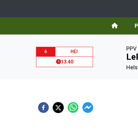
P
PPV 
6
HEI
Le
13.40
Hels