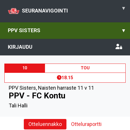
▾
SEURANAVIGOINTI
PPV SISTERS
▾
KIRJAUDU
10
TOU
18.15
PPV Sisters
,
Naisten harraste 11 v 11
PPV - FC Kontu
Tali Halli
Otteluennakko
Otteluraportti