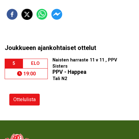
Joukkueen ajankohtaiset ottelut
Naisten harraste 11 v 11 , PPV
5
ELO
Sisters
PPV - Happea
19:00
Tali N2
Ottelulista