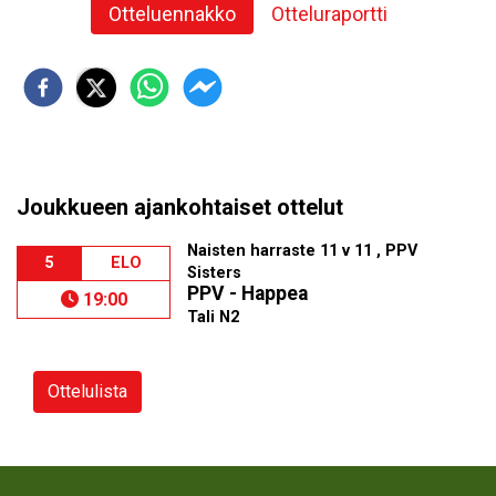
Otteluennakko
Otteluraportti
Joukkueen ajankohtaiset ottelut
Naisten harraste 11 v 11 , PPV
5
ELO
Sisters
PPV - Happea
19:00
Tali N2
Ottelulista