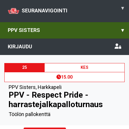
▾
SEURANAVIGOINTI
PPV SISTERS
▾
KIRJAUDU
25
KES
15.00
PPV Sisters
,
Harkkapeli
PPV - Respect Pride -
harrastejalkapalloturnaus
Töölön pallokenttä