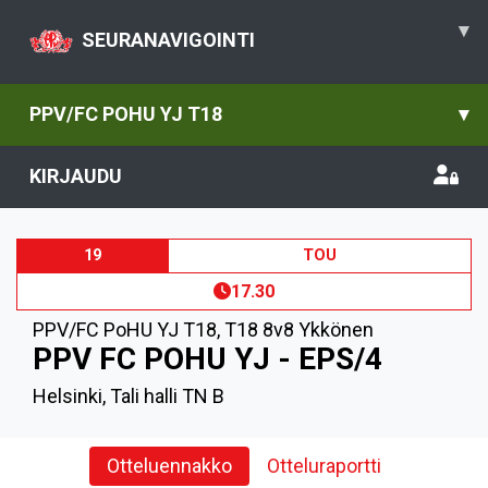
▾
SEURANAVIGOINTI
PPV/FC POHU YJ T18
▾
KIRJAUDU
19
TOU
17.30
PPV/FC PoHU YJ T18
,
T18 8v8 Ykkönen
PPV FC POHU YJ - EPS/4
Helsinki, Tali halli TN B
Otteluennakko
Otteluraportti