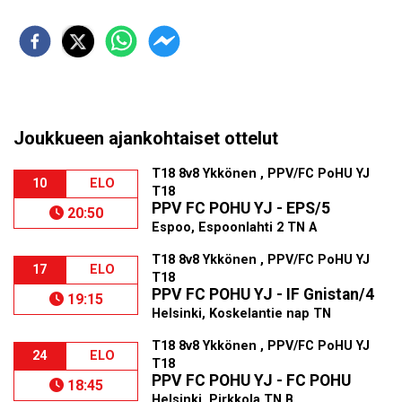
Joukkueen ajankohtaiset ottelut
T18 8v8 Ykkönen , PPV/FC PoHU YJ
10
ELO
T18
PPV FC POHU YJ - EPS/5
20:50
Espoo, Espoonlahti 2 TN A
T18 8v8 Ykkönen , PPV/FC PoHU YJ
17
ELO
T18
PPV FC POHU YJ - IF Gnistan/4
19:15
Helsinki, Koskelantie nap TN
T18 8v8 Ykkönen , PPV/FC PoHU YJ
24
ELO
T18
PPV FC POHU YJ - FC POHU
18:45
Helsinki, Pirkkola TN B