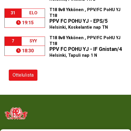
T18 8v8 Ykkönen , PPV/FC PoHU YJ
31
ELO
T18
PPV FC POHU YJ - EPS/5
19:15
Helsinki, Koskelantie nap TN
T18 8v8 Ykkönen , PPV/FC PoHU YJ
7
SYY
T18
PPV FC POHU YJ - IF Gnistan/4
18:30
Helsinki, Tapuli nap 1 N
Ottelulista