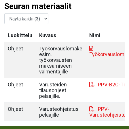
Seuran materiaalit
Luokittelu
Kuvaus
Nimi
Ohjeet
Työkorvauslomake
esim.
Työkorvausloma
työkorvausten
maksamiseen
valmentajille
Ohjeet
Varusteiden
PPV-B2C-Tila
tilausohjeet
pelaajille.
Ohjeet
Varusteohjeistus
PPV-
pelaajille
Varusteohjeistus