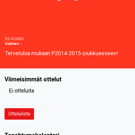
25.10.2023
Uutinen
-
Tervetuloa mukaan P2014-2015-joukkueeseen!
Viimeisimmät ottelut
Ei otteluita
Ottelulista