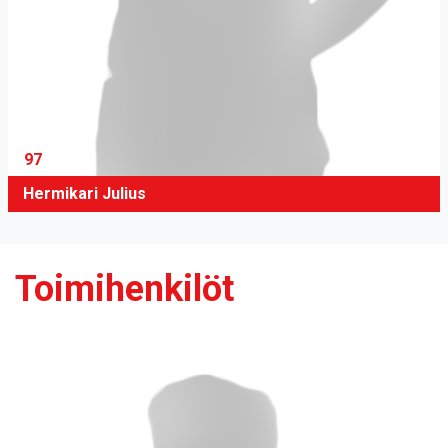
97
Hermikari Julius
Toimihenkilöt