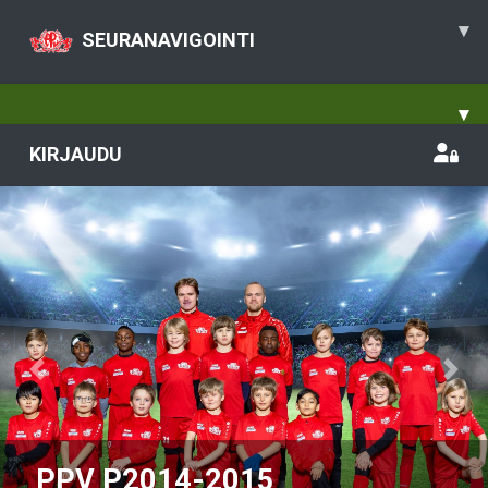
▾
SEURANAVIGOINTI
▾
KIRJAUDU
Previous
Nex
PPV P2014-2015