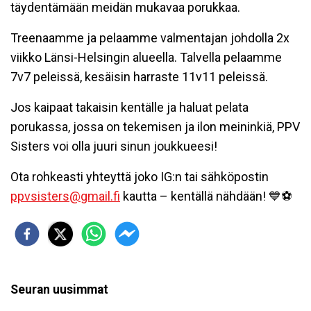
täydentämään meidän mukavaa porukkaa.
Treenaamme ja pelaamme valmentajan johdolla 2x
viikko Länsi-Helsingin alueella. Talvella pelaamme
7v7 peleissä, kesäisin harraste 11v11 peleissä.
Jos kaipaat takaisin kentälle ja haluat pelata
porukassa, jossa on tekemisen ja ilon meininkiä, PPV
Sisters voi olla juuri sinun joukkueesi!
Ota rohkeasti yhteyttä joko IG:n tai sähköpostin
ppvsisters@gmail.fi
kautta – kentällä nähdään! 💙⚽
Seuran uusimmat