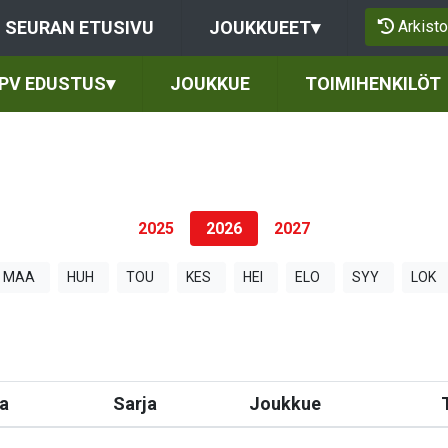
Arkisto
SEURAN ETUSIVU
JOUKKUEET
▾
PV EDUSTUS
▾
JOUKKUE
TOIMIHENKILÖT
2025
2026
2027
MAA
HUH
TOU
KES
HEI
ELO
SYY
LOK
a
Sarja
Joukkue