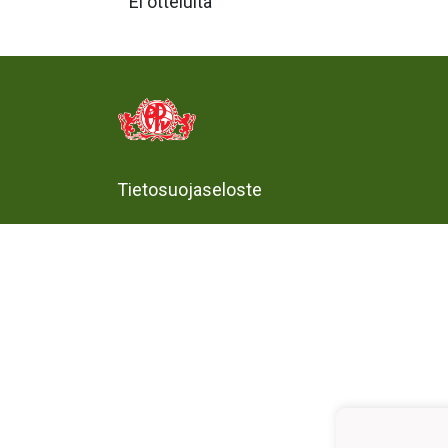
Ei otteluita
Tietosuojaseloste