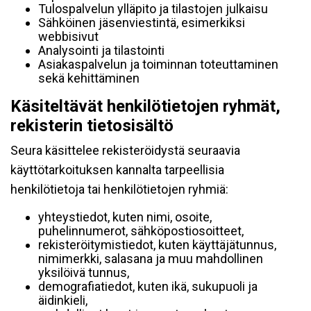
Tulospalvelun ylläpito ja tilastojen julkaisu
Sähköinen jäsenviestintä, esimerkiksi
webbisivut
Analysointi ja tilastointi
Asiakaspalvelun ja toiminnan toteuttaminen
sekä kehittäminen
Käsiteltävät henkilötietojen ryhmät,
rekisterin tietosisältö
Seura käsittelee rekisteröidystä seuraavia
käyttötarkoituksen kannalta tarpeellisia
henkilötietoja tai henkilötietojen ryhmiä:
yhteystiedot, kuten nimi, osoite,
puhelinnumerot, sähköpostiosoitteet,
rekisteröitymistiedot, kuten käyttäjätunnus,
nimimerkki, salasana ja muu mahdollinen
yksilöivä tunnus,
demografiatiedot, kuten ikä, sukupuoli ja
äidinkieli,