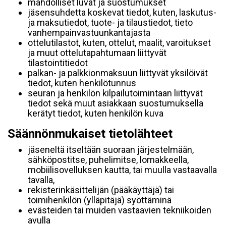
mahdolliset luvat ja suostumukset
jäsensuhdetta koskevat tiedot, kuten, laskutus-
ja maksutiedot, tuote- ja tilaustiedot, tieto
vanhempainvastuunkantajasta
ottelutilastot, kuten, ottelut, maalit, varoitukset
ja muut ottelutapahtumaan liittyvät
tilastointitiedot
palkan- ja palkkionmaksuun liittyvät yksilöivät
tiedot, kuten henkilötunnus
seuran ja henkilön kilpailutoimintaan liittyvät
tiedot sekä muut asiakkaan suostumuksella
kerätyt tiedot, kuten henkilön kuva
Säännönmukaiset tietolähteet
jäseneltä itseltään suoraan järjestelmään,
sähköpostitse, puhelimitse, lomakkeella,
mobiilisovelluksen kautta, tai muulla vastaavalla
tavalla,
rekisterinkäsittelijän (pääkäyttäjä) tai
toimihenkilön (ylläpitäjä) syöttäminä
evästeiden tai muiden vastaavien tekniikoiden
avulla