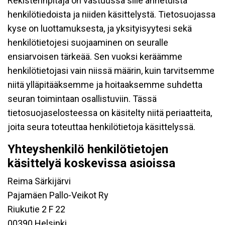
Rekisterinpitäjä on vastuussa sille annetuista
henkilötiedoista ja niiden käsittelystä. Tietosuojassa
kyse on luottamuksesta, ja yksityisyytesi sekä
henkilötietojesi suojaaminen on seuralle
ensiarvoisen tärkeää. Sen vuoksi keräämme
henkilötietojasi vain niissä määrin, kuin tarvitsemme
niitä ylläpitääksemme ja hoitaaksemme suhdetta
seuran toimintaan osallistuviin. Tässä
tietosuojaselosteessa on käsitelty niitä periaatteita,
joita seura toteuttaa henkilötietoja käsittelyssä.
Yhteyshenkilö henkilötietojen
käsittelyä koskevissa asioissa
Reima Särkijärvi
Pajamäen Pallo-Veikot Ry
Riukutie 2 F 22
00390 Helsinki