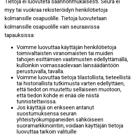
Tietoja ei luovuteta säännönmukaisesti. Seura ei
myy tai vuokraa rekisteröidyn henkilötietoja
kolmansille osapuolille. Tietoja luovutetaan
kolmansille osapuolille vain seuraavissa
tapauksissa:
Voimme luovuttaa käyttäjän henkilötietoja
toimivaltaisten viranomaisten tai muiden
tahojen esittämien vaatimusten edellyttämällä,
kulloinkin voimassaolevaan lainsäädäntöön
perustuvalla, tavalla.
Voimme luovuttaa tietoja tilastollista, tieteellistä
tai historiallista tutkimusta varten edellyttäen,
että tiedot on muutettu sellaiseen muotoon,
että tiedon kohde ei enää ole niistä
tunnistettavissa.
Jos käyttäjä on erikseen antanut
suostumuksensa seuran
yhteistyökumppaneiden sähköiseen
suoramarkkinointiin, voidaan käyttäjän tietoja
luovuttaa tarkoin valituille