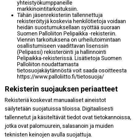
yhteistyökumppaneille
markkinointitarkoituksiin.
Tähän jäsenrekisteriin tallennettuja
rekisteröityjä koskevia henkilötietoja voidaan
heidän suostumuksellaan syöttää suoraan
Suomen Palloliiton Pelipaikka -rekisteriin.
Viennin tarkoituksena on urheilutoimintaan
osallistumiseen vaadittavan lisenssin
(Pelipassi) rekisteröinti ja hallinnointi
Pelipaikka-rekisterissä. Lisätietoja Suomen
Palloliiton noudattamasta
tietosuojakäytännöstä voit saada osoitteesta
https://www.palloliitto.fi/tietosuoja/
Rekisterin suojauksen periaatteet
Rekisteriä koskevat manuaaliset aineistot
säilytetään suojatuissa tiloissa. Digitaalisesti
tallennetut ja käsiteltävät tiedot ovat tietokannoissa,
jotka ovat palomuurein, salasanoin ja muiden
teknisten keinojen avulla suojattuja.