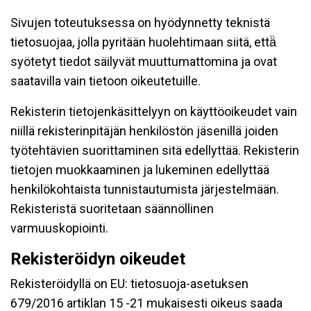
Sivujen toteutuksessa on hyödynnetty teknistä
tietosuojaa, jolla pyritään huolehtimaan siitä, että̈
syötetyt tiedot säilyvät muuttumattomina ja ovat
saatavilla vain tietoon oikeutetuille.
Rekisterin tietojenkäsittelyyn on käyttöoikeudet vain
niillä rekisterinpitäjän henkilöstön jäsenillä joiden
työtehtävien suorittaminen sitä edellyttää. Rekisterin
tietojen muokkaaminen ja lukeminen edellyttää
henkilökohtaista tunnistautumista järjestelmään.
Rekisteristä suoritetaan säännöllinen
varmuuskopiointi.
Rekisteröidyn oikeudet
Rekisteröidyllä on EU: tietosuoja-asetuksen
679/2016 artiklan 15 -21 mukaisesti oikeus saada