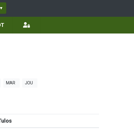
▾
ÖT
MAR
JOU
Tulos