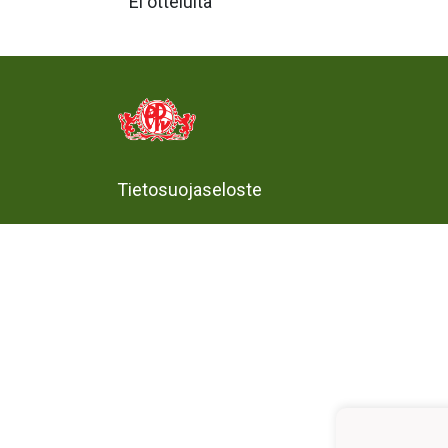
Ei otteluita
Tietosuojaseloste