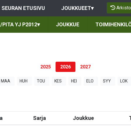
Arkisto
SEURAN ETUSIVU
JOUKKUEET
▾
/PITA YJ P2012
▾
JOUKKUE
TOIMIHENKIL
2025
2026
2027
MAA
HUH
TOU
KES
HEI
ELO
SYY
LOK
a
Sarja
Joukkue