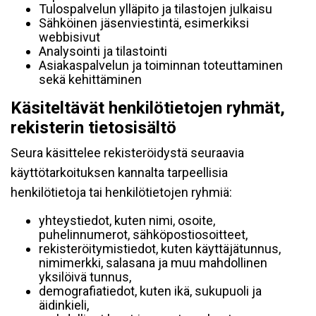
Tulospalvelun ylläpito ja tilastojen julkaisu
Sähköinen jäsenviestintä, esimerkiksi
webbisivut
Analysointi ja tilastointi
Asiakaspalvelun ja toiminnan toteuttaminen
sekä kehittäminen
Käsiteltävät henkilötietojen ryhmät,
rekisterin tietosisältö
Seura käsittelee rekisteröidystä seuraavia
käyttötarkoituksen kannalta tarpeellisia
henkilötietoja tai henkilötietojen ryhmiä:
yhteystiedot, kuten nimi, osoite,
puhelinnumerot, sähköpostiosoitteet,
rekisteröitymistiedot, kuten käyttäjätunnus,
nimimerkki, salasana ja muu mahdollinen
yksilöivä tunnus,
demografiatiedot, kuten ikä, sukupuoli ja
äidinkieli,