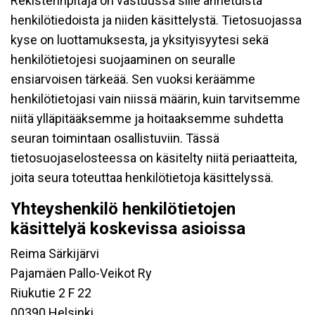
Rekisterinpitäjä on vastuussa sille annetuista
henkilötiedoista ja niiden käsittelystä. Tietosuojassa
kyse on luottamuksesta, ja yksityisyytesi sekä
henkilötietojesi suojaaminen on seuralle
ensiarvoisen tärkeää. Sen vuoksi keräämme
henkilötietojasi vain niissä määrin, kuin tarvitsemme
niitä ylläpitääksemme ja hoitaaksemme suhdetta
seuran toimintaan osallistuviin. Tässä
tietosuojaselosteessa on käsitelty niitä periaatteita,
joita seura toteuttaa henkilötietoja käsittelyssä.
Yhteyshenkilö henkilötietojen
käsittelyä koskevissa asioissa
Reima Särkijärvi
Pajamäen Pallo-Veikot Ry
Riukutie 2 F 22
00390 Helsinki