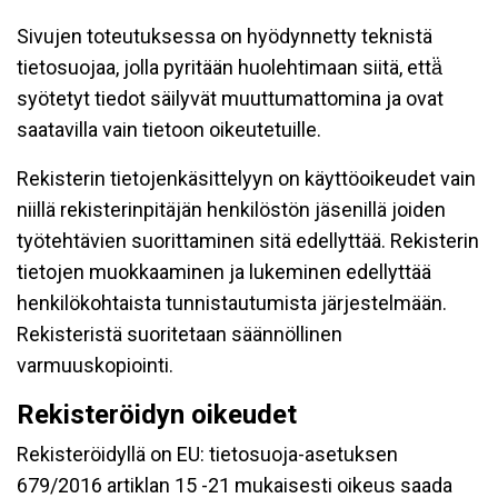
Sivujen toteutuksessa on hyödynnetty teknistä
tietosuojaa, jolla pyritään huolehtimaan siitä, että̈
syötetyt tiedot säilyvät muuttumattomina ja ovat
saatavilla vain tietoon oikeutetuille.
Rekisterin tietojenkäsittelyyn on käyttöoikeudet vain
niillä rekisterinpitäjän henkilöstön jäsenillä joiden
työtehtävien suorittaminen sitä edellyttää. Rekisterin
tietojen muokkaaminen ja lukeminen edellyttää
henkilökohtaista tunnistautumista järjestelmään.
Rekisteristä suoritetaan säännöllinen
varmuuskopiointi.
Rekisteröidyn oikeudet
Rekisteröidyllä on EU: tietosuoja-asetuksen
679/2016 artiklan 15 -21 mukaisesti oikeus saada