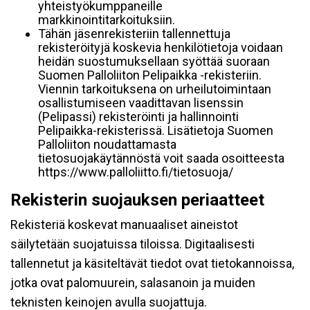
yhteistyökumppaneille
markkinointitarkoituksiin.
Tähän jäsenrekisteriin tallennettuja
rekisteröityjä koskevia henkilötietoja voidaan
heidän suostumuksellaan syöttää suoraan
Suomen Palloliiton Pelipaikka -rekisteriin.
Viennin tarkoituksena on urheilutoimintaan
osallistumiseen vaadittavan lisenssin
(Pelipassi) rekisteröinti ja hallinnointi
Pelipaikka-rekisterissä. Lisätietoja Suomen
Palloliiton noudattamasta
tietosuojakäytännöstä voit saada osoitteesta
https://www.palloliitto.fi/tietosuoja/
Rekisterin suojauksen periaatteet
Rekisteriä koskevat manuaaliset aineistot
säilytetään suojatuissa tiloissa. Digitaalisesti
tallennetut ja käsiteltävät tiedot ovat tietokannoissa,
jotka ovat palomuurein, salasanoin ja muiden
teknisten keinojen avulla suojattuja.