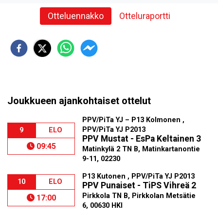
Otteluennakko
Otteluraportti
Joukkueen ajankohtaiset ottelut
PPV/PiTa YJ – P13 Kolmonen ,
PPV/PiTa YJ P2013
9
ELO
PPV Mustat - EsPa Keltainen 3
09:45
Matinkylä 2 TN B, Matinkartanontie
9-11, 02230
P13 Kutonen , PPV/PiTa YJ P2013
10
ELO
PPV Punaiset - TiPS Vihreä 2
Pirkkola TN B, Pirkkolan Metsätie
17:00
6, 00630 HKI