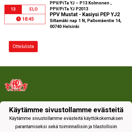
PPV/PiTa YJ – P13 Kolmonen ,
PPV/PiTa YJ P2013
13
ELO
PPV Mustat - Kasiysi PEP YJ2
18:45
Siltamäki nap 1 N, Pallomäentie 14,
00740 Helsinki
Ottelulista
Tietosuojaseloste
Käytämme sivustollamme evästeitä
Käytämme sivustollamme evästeitä käyttökokemuksen
parantamiseksi sekä toiminnallisiin ja tilastollisiin