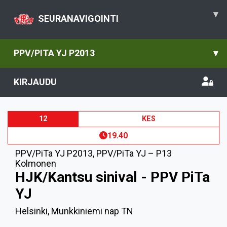
▾
SEURANAVIGOINTI
PPV/PITA YJ P2013
▾
KIRJAUDU
12
KES
19.40
PPV/PiTa YJ P2013
,
PPV/PiTa YJ – P13
Kolmonen
HJK/Kantsu sinival - PPV PiTa
YJ
Helsinki, Munkkiniemi nap TN