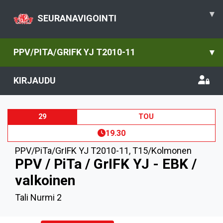
▾
SEURANAVIGOINTI
PPV/PITA/GRIFK YJ T2010-11
▾
KIRJAUDU
29
TOU
19.30
PPV/PiTa/GrIFK YJ T2010-11
,
T15/Kolmonen
PPV / PiTa / GrIFK YJ - EBK /
valkoinen
Tali Nurmi 2