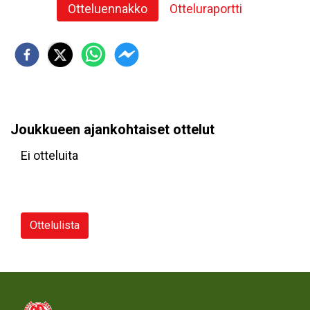
Otteluennakko
Otteluraportti
Joukkueen ajankohtaiset ottelut
Ei otteluita
Ottelulista