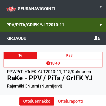
▾
SEURANAVIGOINTI
PPV/PITA/GRIFK YJ T2010-11
▾
KIRJAUDU
16
KES
18.40
PPV/PiTa/GrIFK YJ T2010-11
,
T15/Kolmonen
RaKe - PPV / PiTa / GrIFK YJ
Rajamäki 3Nurmi (Nurmijärvi)
Otteluennakko
Otteluraportti