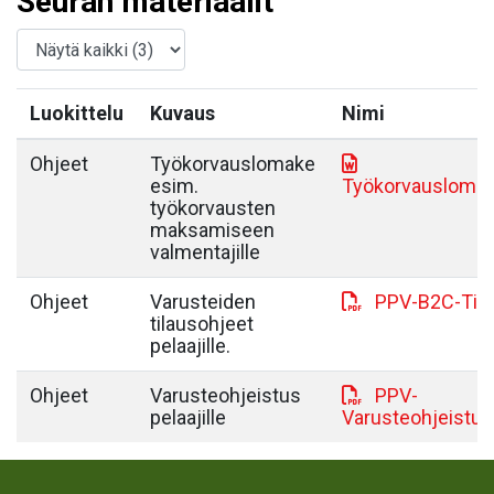
Seuran materiaalit
Luokittelu
Kuvaus
Nimi
Ohjeet
Työkorvauslomake
esim.
Työkorvausloma
työkorvausten
maksamiseen
valmentajille
Ohjeet
Varusteiden
PPV-B2C-Tila
tilausohjeet
pelaajille.
Ohjeet
Varusteohjeistus
PPV-
pelaajille
Varusteohjeistus