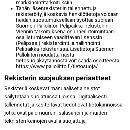
markkinointitarkoituksiin.
Tähän jäsenrekisteriin tallennettuja
rekisteröityjä koskevia henkilötietoja voidaan
heidän suostumuksellaan syöttää suoraan
Suomen Palloliiton Pelipaikka -rekisteriin.
Viennin tarkoituksena on urheilutoimintaan
osallistumiseen vaadittavan lisenssin
(Pelipassi) rekisteröinti ja hallinnointi
Pelipaikka-rekisterissä. Lisätietoja Suomen
Palloliiton noudattamasta
tietosuojakäytännöstä voit saada osoitteesta
https://www.palloliitto.fi/tietosuoja/
Rekisterin suojauksen periaatteet
Rekisteriä koskevat manuaaliset aineistot
säilytetään suojatuissa tiloissa. Digitaalisesti
tallennetut ja käsiteltävät tiedot ovat tietokannoissa,
jotka ovat palomuurein, salasanoin ja muiden
teknisten keinojen avulla suojattuja.