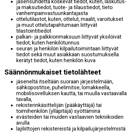
jäsensuhdetta koskevat tiedot, kuten, laskutus-
ja maksutiedot, tuote- ja tilaustiedot, tieto
vanhempainvastuunkantajasta
ottelutilastot, kuten, ottelut, maalit, varoitukset
ja muut ottelutapahtumaan liittyvät
tilastointitiedot
palkan- ja palkkionmaksuun liittyvät yksilöivät
tiedot, kuten henkilötunnus
seuran ja henkilön kilpailutoimintaan liittyvät
tiedot sekä muut asiakkaan suostumuksella
kerätyt tiedot, kuten henkilön kuva
Säännönmukaiset tietolähteet
jäseneltä itseltään suoraan järjestelmään,
sähköpostitse, puhelimitse, lomakkeella,
mobiilisovelluksen kautta, tai muulla vastaavalla
tavalla,
rekisterinkäsittelijän (pääkäyttäjä) tai
toimihenkilön (ylläpitäjä) syöttäminä
evästeiden tai muiden vastaavien tekniikoiden
avulla
lajiliittojen rekistereistä ja kilpailujärjestelmistä