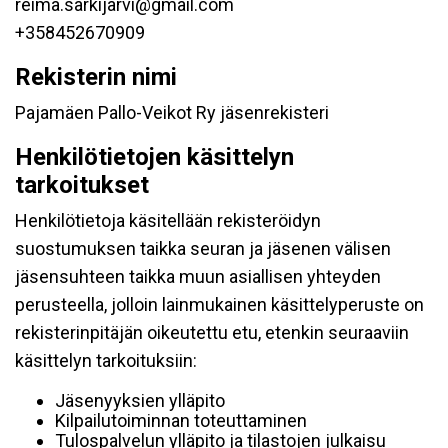
reima.sarkijarvi@gmail.com
+358452670909
Rekisterin nimi
Pajamäen Pallo-Veikot Ry jäsenrekisteri
Henkilötietojen käsittelyn
tarkoitukset
Henkilötietoja käsitellään rekisteröidyn
suostumuksen taikka seuran ja jäsenen välisen
jäsensuhteen taikka muun asiallisen yhteyden
perusteella, jolloin lainmukainen käsittelyperuste on
rekisterinpitäjän oikeutettu etu, etenkin seuraaviin
käsittelyn tarkoituksiin:
Jäsenyyksien ylläpito
Kilpailutoiminnan toteuttaminen
Tulospalvelun ylläpito ja tilastojen julkaisu