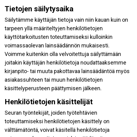
Tietojen säilytysaika
Säilytämme käyttäjän tietoja vain niin kauan kuin on
tarpeen yllä määriteltyjen henkilötietojen
käyttötarkoitusten toteuttamiseksi kulloinkin
voimassaolevan lainsäädännön mukaisesti.
Voimme kuitenkin olla velvoitettuja säilyttämään
joitakin käyttäjän henkilötietoja noudattaaksemme
kirjanpito- tai muuta pakottavaa lainsäädäntöä myös
asiakassuhteen tai muun henkilötietojen
käsittelyperusteen päättymisen jälkeen.
Henkilötietojen käsittelijät
Seuran työntekijät, joiden työtehtävien
toteuttamiseksi henkilötietojen käsittely on
välttämätöntä, voivat käsitellä henkilötietoja