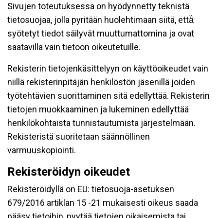
Sivujen toteutuksessa on hyödynnetty teknistä
tietosuojaa, jolla pyritään huolehtimaan siitä, että̈
syötetyt tiedot säilyvät muuttumattomina ja ovat
saatavilla vain tietoon oikeutetuille.
Rekisterin tietojenkäsittelyyn on käyttöoikeudet vain
niillä rekisterinpitäjän henkilöstön jäsenillä joiden
työtehtävien suorittaminen sitä edellyttää. Rekisterin
tietojen muokkaaminen ja lukeminen edellyttää
henkilökohtaista tunnistautumista järjestelmään.
Rekisteristä suoritetaan säännöllinen
varmuuskopiointi.
Rekisteröidyn oikeudet
Rekisteröidyllä on EU: tietosuoja-asetuksen
679/2016 artiklan 15 -21 mukaisesti oikeus saada
pääsy tietoihin, pyytää tietojen oikaisemista tai