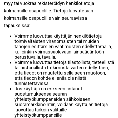
myy tai vuokraa rekisteröidyn henkilötietoja
kolmansille osapuolille. Tietoja luovutetaan
kolmansille osapuolille vain seuraavissa
tapauksissa:
Voimme luovuttaa käyttäjän henkilötietoja
toimivaltaisten viranomaisten tai muiden
tahojen esittämien vaatimusten edellyttämällä,
kulloinkin voimassaolevaan lainsäädäntöön
perustuvalla, tavalla.
Voimme luovuttaa tietoja tilastollista, tieteellistä
tai historiallista tutkimusta varten edellyttäen,
että tiedot on muutettu sellaiseen muotoon,
että tiedon kohde ei enää ole niistä
tunnistettavissa.
Jos käyttäjä on erikseen antanut
suostumuksensa seuran
yhteistyökumppaneiden sähköiseen
suoramarkkinointiin, voidaan käyttäjän tietoja
luovuttaa tarkoin valituille
yhteistyökumppaneille