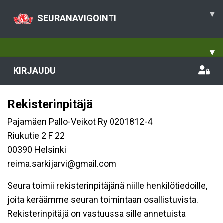
▾
SEURANAVIGOINTI
▾
KIRJAUDU
Rekisterinpitäjä
Pajamäen Pallo-Veikot Ry 0201812-4
Riukutie 2 F 22
00390 Helsinki
reima.sarkijarvi@gmail.com
Seura toimii rekisterinpitäjänä niille henkilötiedoille,
joita keräämme seuran toimintaan osallistuvista.
Rekisterinpitäjä on vastuussa sille annetuista