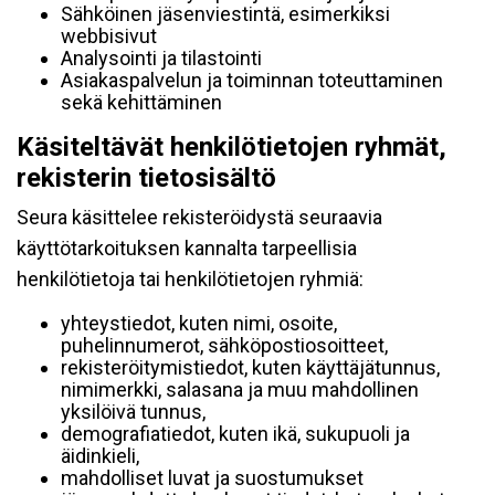
Sähköinen jäsenviestintä, esimerkiksi
webbisivut
Analysointi ja tilastointi
Asiakaspalvelun ja toiminnan toteuttaminen
sekä kehittäminen
Käsiteltävät henkilötietojen ryhmät,
rekisterin tietosisältö
Seura käsittelee rekisteröidystä seuraavia
käyttötarkoituksen kannalta tarpeellisia
henkilötietoja tai henkilötietojen ryhmiä:
yhteystiedot, kuten nimi, osoite,
puhelinnumerot, sähköpostiosoitteet,
rekisteröitymistiedot, kuten käyttäjätunnus,
nimimerkki, salasana ja muu mahdollinen
yksilöivä tunnus,
demografiatiedot, kuten ikä, sukupuoli ja
äidinkieli,
mahdolliset luvat ja suostumukset