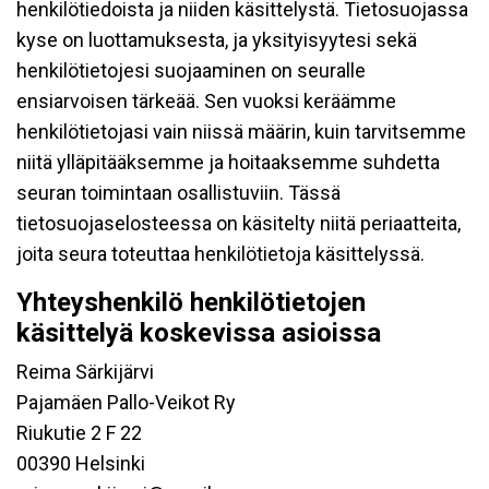
henkilötiedoista ja niiden käsittelystä. Tietosuojassa
kyse on luottamuksesta, ja yksityisyytesi sekä
henkilötietojesi suojaaminen on seuralle
ensiarvoisen tärkeää. Sen vuoksi keräämme
henkilötietojasi vain niissä määrin, kuin tarvitsemme
niitä ylläpitääksemme ja hoitaaksemme suhdetta
seuran toimintaan osallistuviin. Tässä
tietosuojaselosteessa on käsitelty niitä periaatteita,
joita seura toteuttaa henkilötietoja käsittelyssä.
Yhteyshenkilö henkilötietojen
käsittelyä koskevissa asioissa
Reima Särkijärvi
Pajamäen Pallo-Veikot Ry
Riukutie 2 F 22
00390 Helsinki