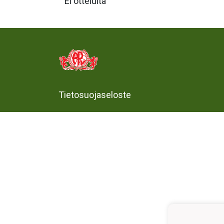
Ei otteluita
Tietosuojaseloste