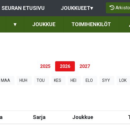
Arkisto
SEURAN ETUSIVU
JOUKKUEET
▾
▾
JOUKKUE
TOIMIHENKILÖT
2025
2026
2027
MAA
HUH
TOU
KES
HEI
ELO
SYY
LOK
a
Sarja
Joukkue