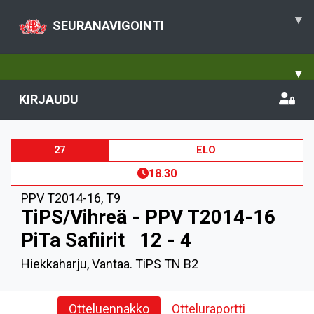
▾
SEURANAVIGOINTI
▾
KIRJAUDU
27
ELO
18.30
PPV T2014-16
,
T9
TiPS/Vihreä - PPV T2014-16
PiTa Safiirit
12 - 4
Hiekkaharju, Vantaa. TiPS TN B2
Otteluennakko
Otteluraportti