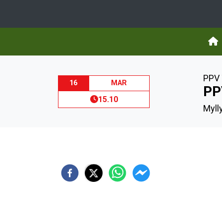
PPV 
16
MAR
PP
15.10
Mylly