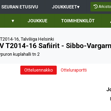
Arkisto
SEURAN ETUSIVU
JOUKKUEET
▾
▾
JOUKKUE
TOIMIHENKILÖT
T2014-16
,
Talviliiga Helsinki
V T2014-16 Safiirit - Sibbo-Vargar
puron kuplahalli tn 2
Otteluennakko
Otteluraportti
J