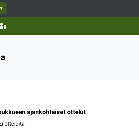
▾
na
oukkueen ajankohtaiset ottelut
Ei otteluita