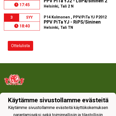
PPV PiTa YJ2 - LoPa/sininen 2
17:45
Helsinki, Tali 2 N
P14 Kolmonen , PPV/PiTa YJ P2012
3
SYY
PPV PiTa YJ - RiPS/Sininen
18:40
Helsinki, Tali TN
Ottelulista
Tietosuojaseloste
Käytämme sivustollamme evästeitä
Käytämme sivustollamme evästeitä käyttökokemuksen
parantamiseksi sekä toiminnallisiin ja tilastollisiin