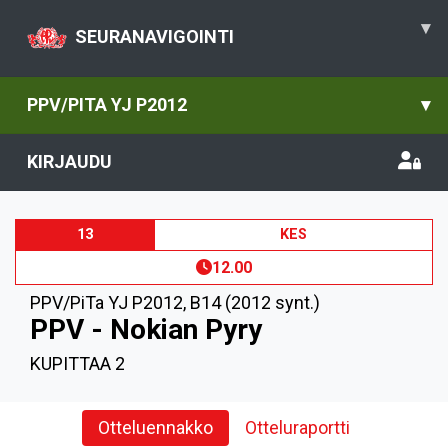
▾
SEURANAVIGOINTI
PPV/PITA YJ P2012
▾
KIRJAUDU
13
KES
12.00
PPV/PiTa YJ P2012
,
B14 (2012 synt.)
PPV - Nokian Pyry
KUPITTAA 2
Otteluennakko
Otteluraportti