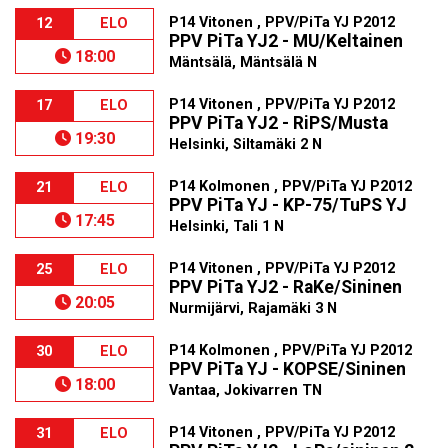
P14 Vitonen , PPV/PiTa YJ P2012
12
ELO
PPV PiTa YJ2 - MU/Keltainen
18:00
Mäntsälä, Mäntsälä N
P14 Vitonen , PPV/PiTa YJ P2012
17
ELO
PPV PiTa YJ2 - RiPS/Musta
19:30
Helsinki, Siltamäki 2 N
P14 Kolmonen , PPV/PiTa YJ P2012
21
ELO
PPV PiTa YJ - KP-75/TuPS YJ
17:45
Helsinki, Tali 1 N
P14 Vitonen , PPV/PiTa YJ P2012
25
ELO
PPV PiTa YJ2 - RaKe/Sininen
20:05
Nurmijärvi, Rajamäki 3 N
P14 Kolmonen , PPV/PiTa YJ P2012
30
ELO
PPV PiTa YJ - KOPSE/Sininen
18:00
Vantaa, Jokivarren TN
P14 Vitonen , PPV/PiTa YJ P2012
31
ELO