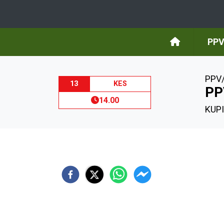
PPV
PPV/
13
KES
PP
14.00
KUPI