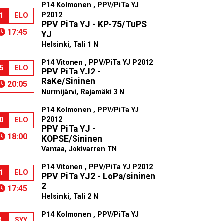
P14 Kolmonen , PPV/PiTa YJ
P2012
1
ELO
PPV PiTa YJ - KP-75/TuPS
17:45
YJ
Helsinki, Tali 1 N
P14 Vitonen , PPV/PiTa YJ P2012
5
ELO
PPV PiTa YJ2 -
RaKe/Sininen
20:05
Nurmijärvi, Rajamäki 3 N
P14 Kolmonen , PPV/PiTa YJ
P2012
0
ELO
PPV PiTa YJ -
18:00
KOPSE/Sininen
Vantaa, Jokivarren TN
P14 Vitonen , PPV/PiTa YJ P2012
1
ELO
PPV PiTa YJ2 - LoPa/sininen
2
17:45
Helsinki, Tali 2 N
P14 Kolmonen , PPV/PiTa YJ
3
SYY