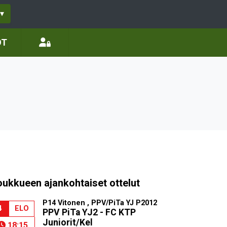
▾
ÖT
oukkueen ajankohtaiset ottelut
P14 Vitonen , PPV/PiTa YJ P2012
4
ELO
PPV PiTa YJ2 - FC KTP
Juniorit/Kel
18:15