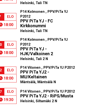
Helsinki, Tali TN
P14 Kolmonen , PPV/PiTa YJ
P2012
7
ELO
PPV PiTa YJ - FC
18:00
Kirkkonummi
Helsinki, Tali TN
P14 Kolmonen , PPV/PiTa YJ
P2012
0
ELO
PPV PiTa YJ -
18:00
HJK/Valkoinen 2
Helsinki, Tali 2 N
P14 Vitonen , PPV/PiTa YJ P2012
2
ELO
PPV PiTa YJ2 -
MU/Keltainen
18:00
Mäntsälä, Mäntsälä N
P14 Vitonen , PPV/PiTa YJ P2012
7
ELO
PPV PiTa YJ2 - RiPS/Musta
19:30
Helsinki, Siltamäki 2 N