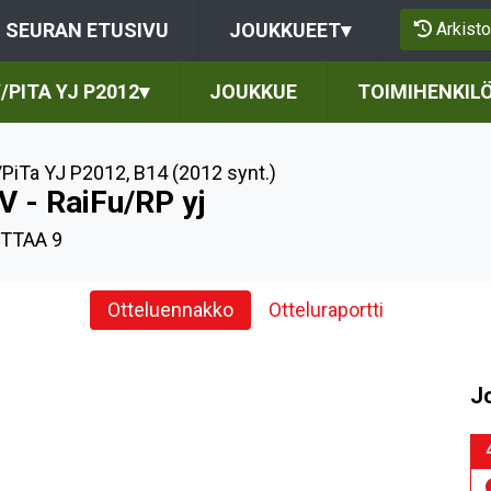
Arkisto
SEURAN ETUSIVU
JOUKKUEET
▾
/PITA YJ P2012
▾
JOUKKUE
TOIMIHENKIL
PiTa YJ P2012
,
B14 (2012 synt.)
V - RaiFu/RP yj
TTAA 9
Otteluennakko
Otteluraportti
J