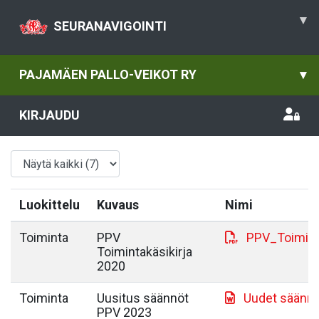
▾
SEURANAVIGOINTI
PAJAMÄEN PALLO-VEIKOT RY
▾
KIRJAUDU
Luokittelu
Kuvaus
Nimi
Toiminta
PPV
PPV_Toiminta
Toimintakäsikirja
2020
Toiminta
Uusitus säännöt
Uudet säänn
PPV 2023