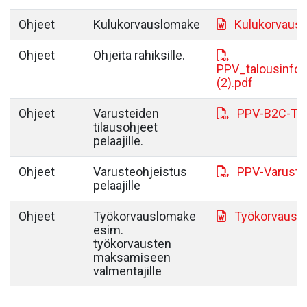
Ohjeet
Kulukorvauslomake
Kulukorvaus
Ohjeet
Ohjeita rahiksille.
PPV_talousinfo_
(2).pdf
Ohjeet
Varusteiden
PPV-B2C-Til
tilausohjeet
pelaajille.
Ohjeet
Varusteohjeistus
PPV-Varuste
pelaajille
Ohjeet
Työkorvauslomake
Työkorvausl
esim.
työkorvausten
maksamiseen
valmentajille