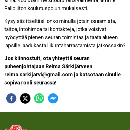
siinä. Koulutamme sitoutuneita valmentajiamme
Palloliiton koulutuspolun mukaisesti.
Kysy siis itseltäsi: onko minulla jotain osaamista,
taitoa, intohimoa tai kontakteja, jotka voisivat
hyödyttää pienen seuran toimintaa ja taata alueen
lapsille laadukasta liikuntaharrastamista jatkossakin?
Jos kiinnostuit, ota yhteyttä seuran
puheenjohtajaan Reima Särkijärveen
reima.sarkijarvi@gmail.com ja katsotaan sinulle
sopiva rooli seurassa!