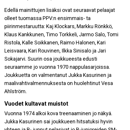
Edellä mainittujen lisäksi ovat seuraavat pelaajat
olleet tuomassa PPV:n ensimmais- ta
piirinmestaruutta: Kaj Klockars, Markku Rönkkö,
Klaus Kankkunen, Timo Torkkeli, Jarmo Salo, Tomi
Ristola, Kalle Soikkanen, Raimo Halonen, Kari
Leisvaara, Kari Rouvinen, Ilkka Sinisalo ja Jari
Sokajarvi. Suurin osa joukkueesta edusti
seuraamme jo vuonna 1970 nappulasarjoissa.
Joukkuetta on valmentanut Jukka Kasurinen ja
maalivahtivalmennuksesta on huolehtinut Vesa
Ahlström.
Vuodet kultavat muistot
Vuonna 1974 alkoi kova treenaaminen jo näkyä.
Jukka Kasurinen sai joukkueen hitsatuksi hyvin
yhteen ja B- junnut pelasivat jo B-junioreiden SM-