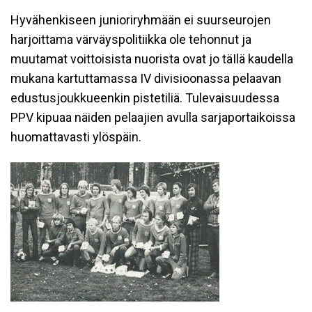
Hyvähenkiseen junioriryhmään ei suurseurojen
harjoittama värväyspolitiikka ole tehonnut ja
muutamat voittoisista nuorista ovat jo täIlä kaudella
mukana kartuttamassa IV divisioonassa pelaavan
edustusjoukkueenkin pistetiliä. Tulevaisuudessa
PPV kipuaa näiden pelaajien avulla sarjaportaikoissa
huomattavasti ylöspäin.