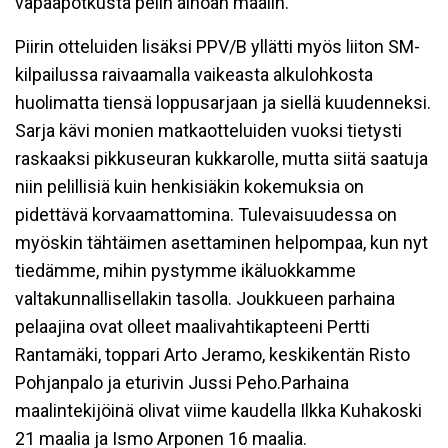
vapaapotkusta pelin ainoan maalin.
Piirin otteluiden lisäksi PPV/B yllätti myös liiton SM-
kilpailussa raivaamalla vaikeasta alkulohkosta
huolimatta tiensä loppusarjaan ja siellä kuudenneksi.
Sarja kävi monien matkaotteluiden vuoksi tietysti
raskaaksi pikkuseuran kukkarolle, mutta siitä saatuja
niin pelillisiä kuin henkisiäkin kokemuksia on
pidettävä korvaamattomina. Tulevaisuudessa on
myöskin tähtäimen asettaminen helpompaa, kun nyt
tiedämme, mihin pystymme ikäluokkamme
valtakunnallisellakin tasolla. Joukkueen parhaina
pelaajina ovat olleet maalivahtikapteeni Pertti
Rantamäki, toppari Arto Jeramo, keskikentän Risto
Pohjanpalo ja eturivin Jussi Peho.Parhaina
maalintekijöinä olivat viime kaudella Ilkka Kuhakoski
21 maalia ja Ismo Arponen 16 maalia.