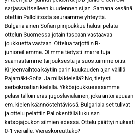
sarjassa itselleen kuudennen sijan. Samana kesänä
otettiin Palloliitosta seuraamme yhteyttä.
Bulgarialainen Sofian piirijoukkue halusi pelata
ottelun Suomessa jotain tasoaan vastaavaa
joukkuetta vastaan. Ottelua tarjottiin B-
junioreillemme. Olimme tietysti imarreltuja
saamastamme tarjouksesta ja suostuimme oitis.
Kirjeenvaihtoa käytiin parin kuukauden ajan välillä
Pajamäki-Sofia. Ja millä kielellä? No, tietysti
serbokroatian kielellä. Ykkösjoukkueessamme
pelasi tällöin eräs jugoslavialainen, joka antoi apuaan
em. kielen käännöstehtävissä. Bulgarialaiset tulivat
ja ottelu pelattiin Pallokentällä lukuisan
katsojajoukon silmien edessä. Ottelu päättyi niukasti
0-1 vieraille. Vieraskoreuttako?