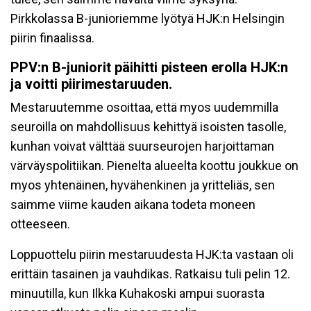
Pirkkolassa B-junioriemme lyötyä HJK:n Helsingin
piirin finaalissa.
PPV:n B-juniorit päihitti pisteen erolla HJK:n
ja voitti piirimestaruuden.
Mestaruutemme osoittaa, että myos uudemmilla
seuroilla on mahdollisuus kehittyä isoisten tasolle,
kunhan voivat välttää suurseurojen harjoittaman
värväyspolitiikan. Pienelta alueelta koottu joukkue on
myos yhtenäinen, hyvähenkinen ja yritteliäs, sen
saimme viime kauden aikana todeta moneen
otteeseen.
Loppuottelu piirin mestaruudesta HJK:ta vastaan oli
erittäin tasainen ja vauhdikas. Ratkaisu tuli pelin 12.
minuutilla, kun Ilkka Kuhakoski ampui suorasta