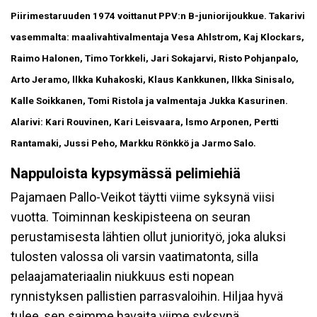
Piirimestaruuden 1974 voittanut PPV:n B-juniorijoukkue. Takarivi
vasemmalta: maalivahtivalmentaja Vesa Ahlstrom, Kaj Klockars,
Raimo Halonen, Timo Torkkeli, Jari Sokajarvi, Risto Pohjanpalo,
Arto Jeramo, llkka Kuhakoski, Klaus Kankkunen, llkka Sinisalo,
Kalle Soikkanen, Tomi Ristola ja valmentaja Jukka Kasurinen.
Alarivi: Kari Rouvinen, Kari Leisvaara, lsmo Arponen, Pertti
.
Rantamaki, Jussi Peho, Markku Rönkkö ja Jarmo Salo
Nappuloista kypsymässä pelimiehiä
Pajamaen Pallo-Veikot täytti viime syksynä viisi
vuotta. Toiminnan keskipisteena on seuran
perustamisesta lähtien ollut juniorityö, joka aluksi
tulosten valossa oli varsin vaatimatonta, silla
pelaajamateriaalin niukkuus esti nopean
rynnistyksen pallistien parrasvaloihin. Hiljaa hyvä
tulee, sen saimme havaita viime syksynä.