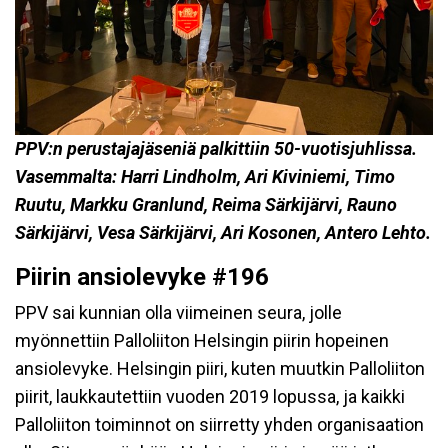
PPV:n perustajajäseniä palkittiin 50-vuotisjuhlissa.
Vasemmalta: Harri Lindholm, Ari Kiviniemi, Timo
Ruutu, Markku Granlund, Reima Särkijärvi, Rauno
Särkijärvi, Vesa Särkijärvi, Ari Kosonen, Antero Lehto.
Piirin ansiolevyke #196
PPV sai kunnian olla viimeinen seura, jolle
myönnettiin Palloliiton Helsingin piirin hopeinen
ansiolevyke. Helsingin piiri, kuten muutkin Palloliiton
piirit, laukkautettiin vuoden 2019 lopussa, ja kaikki
Palloliiton toiminnot on siirretty yhden organisaation