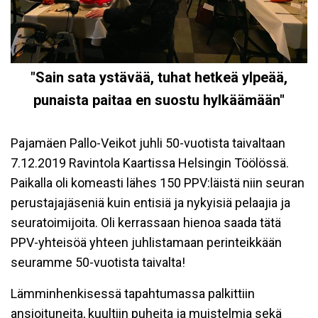
"Sain sata ystävää, tuhat hetkeä ylpeää,
punaista paitaa en suostu hylkäämään"
Pajamäen Pallo-Veikot juhli 50-vuotista taivaltaan
7.12.2019 Ravintola Kaartissa Helsingin Töölössä.
Paikalla oli komeasti lähes 150 PPV:läistä niin seuran
perustajajäseniä kuin entisiä ja nykyisiä pelaajia ja
seuratoimijoita. Oli kerrassaan hienoa saada tätä
PPV-yhteisöä yhteen juhlistamaan perinteikkään
seuramme 50-vuotista taivalta!
Lämminhenkisessä tapahtumassa palkittiin
ansioituneita, kuultiin puheita ja muistelmia sekä