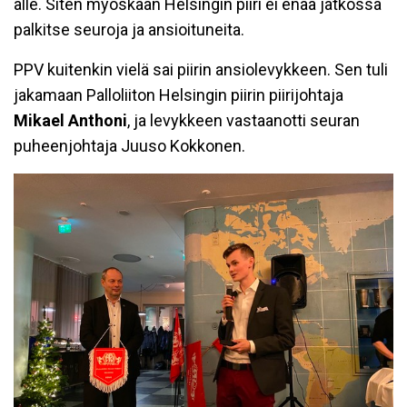
alle. Siten myöskään Helsingin piiri ei enää jatkossa
palkitse seuroja ja ansioituneita.
PPV kuitenkin vielä sai piirin ansiolevykkeen. Sen tuli
jakamaan Palloliiton Helsingin piirin piirijohtaja
Mikael Anthoni
, ja levykkeen vastaanotti seuran
puheenjohtaja Juuso Kokkonen.