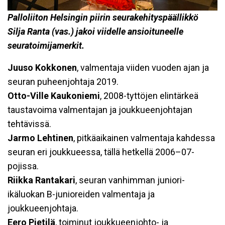
Palloliiton Helsingin piirin seurakehityspäällikkö
Silja Ranta (vas.) jakoi viidelle ansioituneelle
seuratoimijamerkit.
Juuso Kokkonen
, valmentaja viiden vuoden ajan ja
seuran puheenjohtaja 2019.
Otto-Ville Kaukoniemi
, 2008-tyttöjen elintärkeä
taustavoima valmentajan ja joukkueenjohtajan
tehtävissä.
Jarmo Lehtinen
, pitkäaikainen valmentaja kahdessa
seuran eri joukkueessa, tällä hetkellä 2006–07-
pojissa.
Riikka Rantakari
, seuran vanhimman juniori-
ikäluokan B-junioreiden valmentaja ja
joukkueenjohtaja.
Eero Pietilä
, toiminut joukkueenjohto- ja