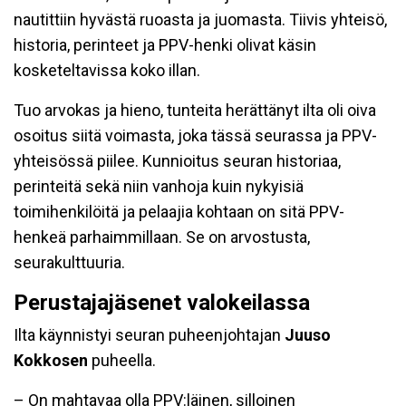
nautittiin hyvästä ruoasta ja juomasta. Tiivis yhteisö,
historia, perinteet ja PPV-henki olivat käsin
kosketeltavissa koko illan.
Tuo arvokas ja hieno, tunteita herättänyt ilta oli oiva
osoitus siitä voimasta, joka tässä seurassa ja PPV-
yhteisössä piilee. Kunnioitus seuran historiaa,
perinteitä sekä niin vanhoja kuin nykyisiä
toimihenkilöitä ja pelaajia kohtaan on sitä PPV-
henkeä parhaimmillaan. Se on arvostusta,
seurakulttuuria.
Perustajajäsenet valokeilassa
Ilta käynnistyi seuran puheenjohtajan
Juuso
Kokkosen
puheella.
– On mahtavaa olla PPV:läinen, silloinen