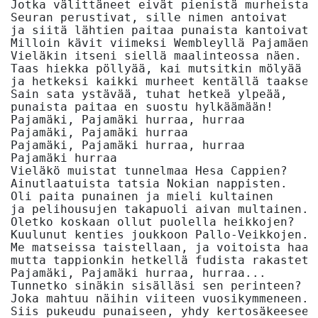
Jotka välittäneet eivät pienistä murheista. 
Seuran perustivat, sille nimen antoivat 

ja siitä lähtien paitaa punaista kantoivat.

Milloin kävit viimeksi Wembleyllä Pajamäen? 
Vieläkin itseni siellä maalinteossa näen. 

Taas hiekka pöllyää, kai mutsitkin mölyää

ja hetkeksi kaikki murheet kentällä taakse j
Sain sata ystävää, tuhat hetkeä ylpeää, 

punaista paitaa en suostu hylkäämään!

Pajamäki, Pajamäki hurraa, hurraa 

Pajamäki, Pajamäki hurraa 

Pajamäki, Pajamäki hurraa, hurraa 

Pajamäki hurraa

Vieläkö muistat tunnelmaa Hesa Cappien? 

Ainutlaatuista tatsia Nokian nappisten. 

Oli paita punainen ja mieli kultainen

ja pelihousujen takapuoli aivan multainen.

Oletko koskaan ollut puolella heikkojen? 

Kuulunut kenties joukkoon Pallo-Veikkojen.

Me matseissa taistellaan, ja voitoista haave
mutta tappionkin hetkellä fudista rakastetaa
Pajamäki, Pajamäki hurraa, hurraa...

Tunnetko sinäkin sisälläsi sen perinteen? 

Joka mahtuu näihin viiteen vuosikymmeneen. 

Siis pukeudu punaiseen, yhdy kertosäkeeseen 