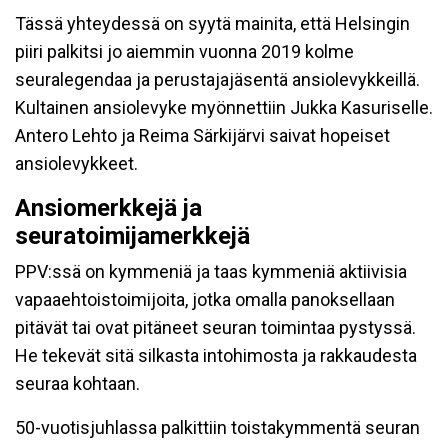
Tässä yhteydessä on syytä mainita, että Helsingin
piiri palkitsi jo aiemmin vuonna 2019 kolme
seuralegendaa ja perustajajäsentä ansiolevykkeillä.
Kultainen ansiolevyke myönnettiin Jukka Kasuriselle.
Antero Lehto ja Reima Särkijärvi saivat hopeiset
ansiolevykkeet.
Ansiomerkkejä ja
seuratoimijamerkkejä
PPV:ssä on kymmeniä ja taas kymmeniä aktiivisia
vapaaehtoistoimijoita, jotka omalla panoksellaan
pitävät tai ovat pitäneet seuran toimintaa pystyssä.
He tekevät sitä silkasta intohimosta ja rakkaudesta
seuraa kohtaan.
50-vuotisjuhlassa palkittiin toistakymmentä seuran