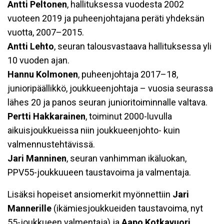
Antti Peltonen
, hallituksessa vuodesta 2002
vuoteen 2019 ja puheenjohtajana peräti yhdeksän
vuotta, 2007–2015.
Antti Lehto
, seuran talousvastaava hallituksessa yli
10 vuoden ajan.
Hannu Kolmonen
, puheenjohtaja 2017–18,
junioripäällikkö, joukkueenjohtaja – vuosia seurassa
lähes 20 ja panos seuran junioritoiminnalle valtava.
Pertti Hakkarainen
, toiminut 2000-luvulla
aikuisjoukkueissa niin joukkueenjohto- kuin
valmennustehtävissä.
Jari Manninen
, seuran vanhimman ikäluokan,
PPV55-joukkuueen taustavoima ja valmentaja.
Lisäksi hopeiset ansiomerkit myönnettiin
Jari
Mannerille
(ikämiesjoukkueiden taustavoima, nyt
55-joukkueen valmentaja) ja
Aapo Kotkavuori