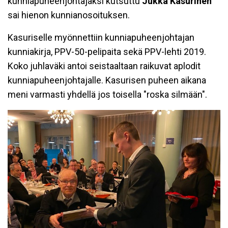
kunniapuheenjohtajaksi kutsuttu
Jukka Kasurinen
sai hienon kunnianosoituksen.
Kasuriselle myönnettiin kunniapuheenjohtajan
kunniakirja, PPV-50-pelipaita sekä PPV-lehti 2019.
Koko juhlaväki antoi seistaaltaan raikuvat aplodit
kunniapuheenjohtajalle. Kasurisen puheen aikana
meni varmasti yhdellä jos toisella "roska silmään".