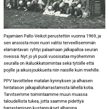
Pajamäen Pallo-Veikot perustettiin vuonna 1969, ja
sen ansiosta moni nuori valitsi terveellisemmän
elämäntavan: ryhtyi palaamaan jalkapalloa seuran
riveissä. Nyt jo yli puoli vuosisataa myöhemmin
seuralla on ikäluokkatoimintaa sekä tytöille että
pojille ja aikuisjoukkueita niin naisille kuin miehille.
PPV tavoittelee matalan kynnyksen ja alhaisen
hintatason jalkapalloharrastamista lähellä kotia.
Tarvitsemme toimintaamme muun muassa
taloudellista tukea, jotta saamme pidettyä
harrastamisen kustannukset alhaisina.