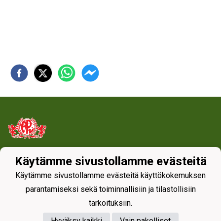
Käytämme sivustollamme evästeitä
Tietosuojaseloste
Käytämme sivustollamme evästeitä käyttökokemuksen
parantamiseksi sekä toiminnallisiin ja tilastollisiin
tarkoituksiin.
Hyväksy kaikki
Vain pakolliset