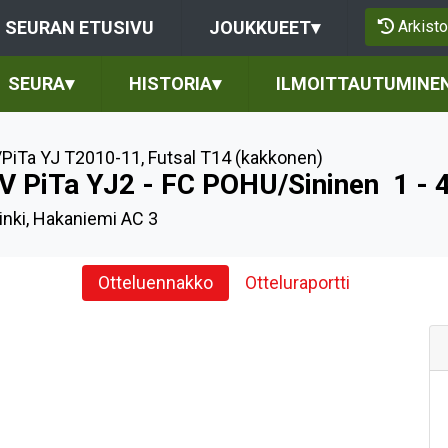
Arkisto
SEURAN ETUSIVU
JOUKKUEET
▾
SEURA
▾
HISTORIA
▾
ILMOITTAUTUMINE
PiTa YJ T2010-11
,
Futsal T14 (kakkonen)
V PiTa YJ2 - FC POHU/Sininen
1 - 
inki, Hakaniemi AC 3
Otteluennakko
Otteluraportti