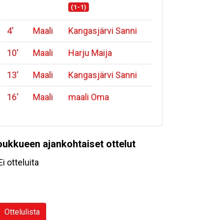
(1-1)
4
'
Maali
Kangasjärvi Sanni
10
'
Maali
Harju Maija
13
'
Maali
Kangasjärvi Sanni
16
'
Maali
maali Oma
oukkueen ajankohtaiset ottelut
Ei otteluita
Ottelulista