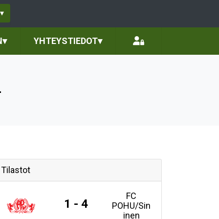
▾
N
▾
YHTEYSTIEDOT
▾
4
Tilastot
FC
1 - 4
POHU/Sin
inen