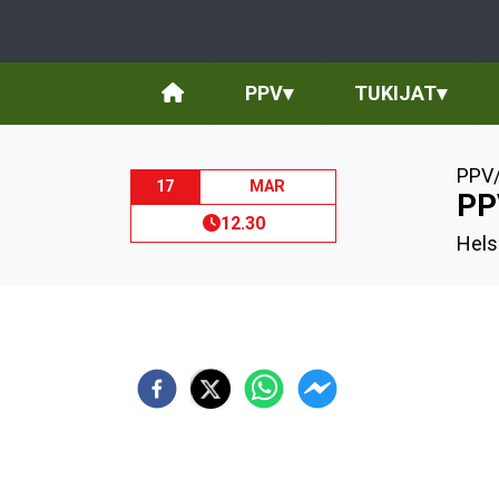
PPV
▾
TUKIJAT
▾
PPV/
17
MAR
PP
12.30
Hels