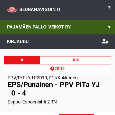
▾
SEURANAVIGOINTI
PAJAMÄEN PALLO-VEIKOT RY
▾
KIRJAUDU
8
HUH
20.15
PPV/PiTa YJ P2010
,
P15 Kakkonen
EPS/Punainen - PPV PiTa YJ
0 - 4
Espoo, Espoonlahti 2 TN