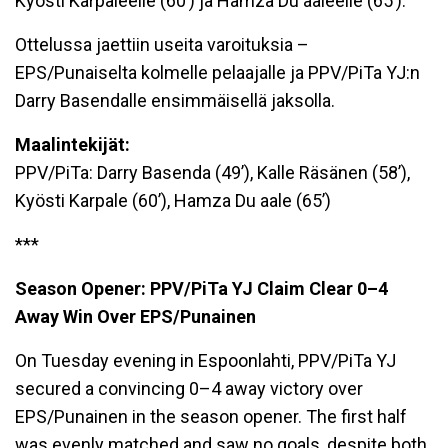
Kyösti Karpaleelle (60’) ja Hamza Du aaleelle (65’).
Ottelussa jaettiin useita varoituksia –
EPS/Punaiselta kolmelle pelaajalle ja PPV/PiTa YJ:n
Darry Basendalle ensimmäisellä jaksolla.
Maalintekijät:
PPV/PiTa: Darry Basenda (49’), Kalle Räsänen (58’),
Kyösti Karpale (60’), Hamza Du aale (65’)
***
Season Opener: PPV/PiTa YJ Claim Clear 0–4
Away Win Over EPS/Punainen
On Tuesday evening in Espoonlahti, PPV/PiTa YJ
secured a convincing 0–4 away victory over
EPS/Punainen in the season opener. The first half
was evenly matched and saw no goals, despite both