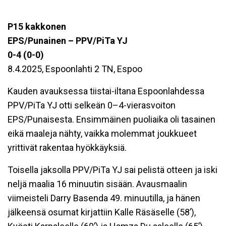
P15 kakkonen
EPS/Punainen – PPV/PiTa YJ
0-4 (0-0)
8.4.2025, Espoonlahti 2 TN, Espoo
Kauden avauksessa tiistai-iltana Espoonlahdessa
PPV/PiTa YJ otti selkeän 0–4-vierasvoiton
EPS/Punaisesta. Ensimmäinen puoliaika oli tasainen
eikä maaleja nähty, vaikka molemmat joukkueet
yrittivät rakentaa hyökkäyksiä.
Toisella jaksolla PPV/PiTa YJ sai pelistä otteen ja iski
neljä maalia 16 minuutin sisään. Avausmaalin
viimeisteli Darry Basenda 49. minuutilla, ja hänen
jälkeensä osumat kirjattiin Kalle Räsäselle (58’),